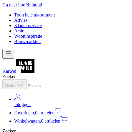
Ga naar hoofdinhoud
Toon hele assortiment
Advies
Klantenservice
Actie
Wooninspiratie
Bouwmarkten
Karwei
Zoeken
Zoeken
Inloggen
Favorieten
,
0 artikelen
Winkelwagen
,
0 artikelen
Zoeken