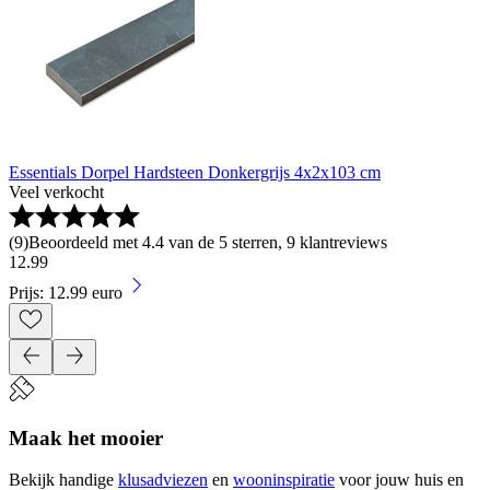
Essentials Dorpel Hardsteen Donkergrijs 4x2x103 cm
Veel verkocht
(
9
)
Beoordeeld met 4.4 van de 5 sterren, 9 klantreviews
12
.
99
Prijs: 12.99 euro
Maak het mooier
Bekijk handige
klusadviezen
en
wooninspiratie
voor jouw huis en