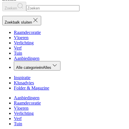
Zoeken
Zoekbalk sluiten
Raamdecoratie
Vloeren
Verlichting
Verf
Tuin
Aanbiedingen
Alle categorieën
Alles
Inspiratie
Klusadvies
Folder & Magazine
Aanbiedingen
Raamdecoratie
Vloeren
Verlichting
Verf
Tuin