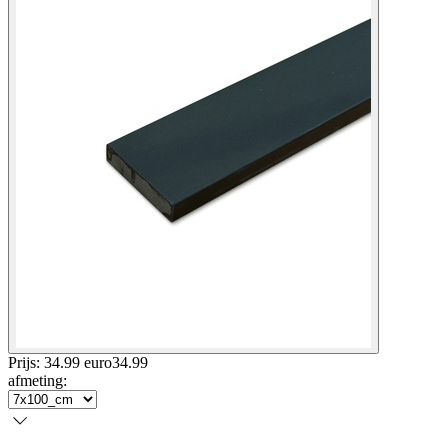
Prijs: 34.99 euro
34
.
99
afmeting
: