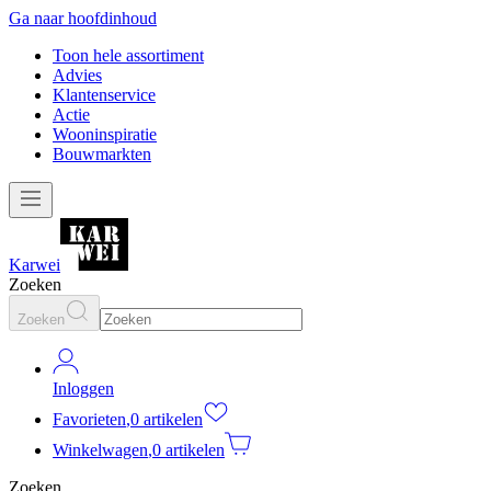
Ga naar hoofdinhoud
Toon hele assortiment
Advies
Klantenservice
Actie
Wooninspiratie
Bouwmarkten
Karwei
Zoeken
Zoeken
Inloggen
Favorieten
,
0 artikelen
Winkelwagen
,
0 artikelen
Zoeken