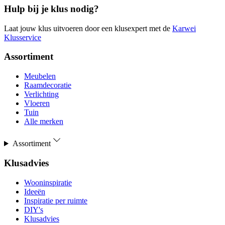
Hulp bij je klus nodig?
Laat jouw klus uitvoeren door een klusexpert met de
Karwei
Klusservice
Assortiment
Meubelen
Raamdecoratie
Verlichting
Vloeren
Tuin
Alle merken
Assortiment
Klusadvies
Wooninspiratie
Ideeën
Inspiratie per ruimte
DIY's
Klusadvies