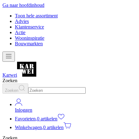
Ga naar hoofdinhoud
Toon hele assortiment
Advies
Klantenservice
Actie
Wooninspiratie
Bouwmarkten
Karwei
Zoeken
Zoeken
Inloggen
Favorieten
,
0 artikelen
Winkelwagen
,
0 artikelen
Zoeken