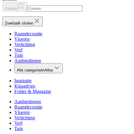
Zoeken
Zoekbalk sluiten
Raamdecoratie
Vloeren
Verlichting
Verf
Tuin
Aanbiedingen
Alle categorieën
Alles
Inspiratie
Klusadvies
Folder & Magazine
Aanbiedingen
Raamdecoratie
Vloeren
Verlichting
Verf
Tuin