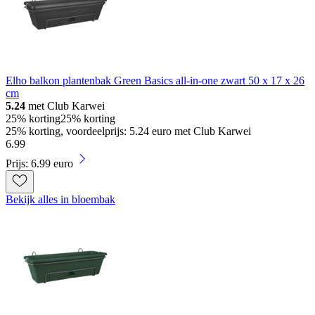
Elho balkon plantenbak Green Basics all-in-one zwart 50 x 17 x 26
cm
5.24
met Club Karwei
25% korting
25% korting
25% korting, voordeelprijs: 5.24 euro met Club Karwei
6
.
99
Prijs: 6.99 euro
Bekijk alles in bloembak