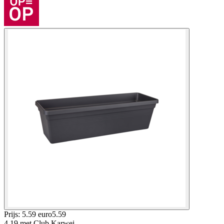
Prijs: 5.59 euro
5
.
59
4.19
met Club Karwei