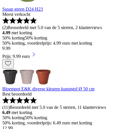
Susan green D24 H23
Meest verkocht
(
2
)
Beoordeeld met 5.0 van de 5 sterren, 2 klantreviews
4.99
met korting
50% korting
50% korting
50% korting, voordeelprijs: 4.99 euro met korting
9
.
99
Prijs: 9.99 euro
Bloempot E&K diverse kleuren kunststof Ø 50 cm
Best beoordeeld
(
11
)
Beoordeeld met 5.0 van de 5 sterren, 11 klantreviews
6.49
met korting
50% korting
50% korting
50% korting, voordeelprijs: 6.49 euro met korting
12
.
99