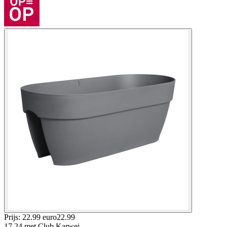
Prijs: 22.99 euro
22
.
99
17.24
met Club Karwei