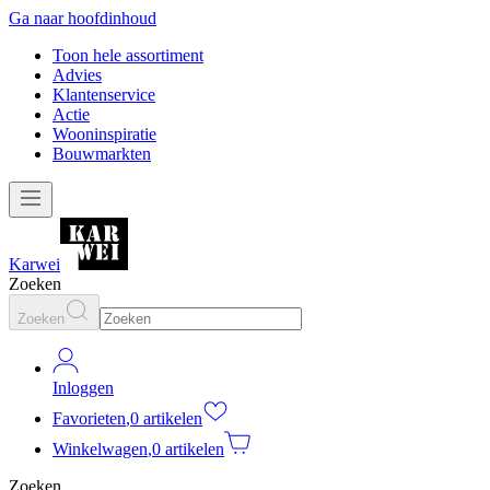
Ga naar hoofdinhoud
Toon hele assortiment
Advies
Klantenservice
Actie
Wooninspiratie
Bouwmarkten
Karwei
Zoeken
Zoeken
Inloggen
Favorieten
,
0 artikelen
Winkelwagen
,
0 artikelen
Zoeken