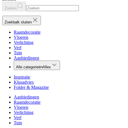
Zoeken
Zoekbalk sluiten
Raamdecoratie
Vloeren
Verlichting
Verf
Tuin
Aanbiedingen
Alle categorieën
Alles
Inspiratie
Klusadvies
Folder & Magazine
Aanbiedingen
Raamdecoratie
Vloeren
Verlichting
Verf
Tuin