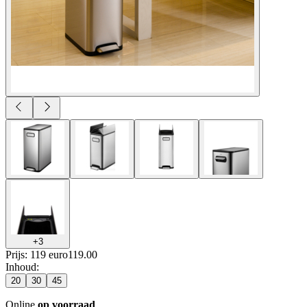
+
3
Prijs: 119 euro
119
.
00
Inhoud
:
20
30
45
Online
op voorraad