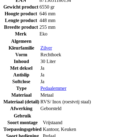
EAN
8713631180134
Gewicht product
6550 gr
Hoogte product
646 mm
Lengte product
448 mm
Breedte product
255 mm
Merk
Eko
Algemeen
Kleurfamilie
Zilver
Vorm
Rechthoek
Inhoud
30 Liter
Met deksel
Ja
Antislip
Ja
Softclose
Ja
Type
Pedaalemmer
Materiaal
Metaal
Materiaal (detail)
RVS/ Inox (roestvrij staal)
Afwerking
Geborsteld
Gebruik
Soort montage
Vrijstaand
Toepassingsgebied
Kantoor
,
Keuken
Soort bediening
Pedaal