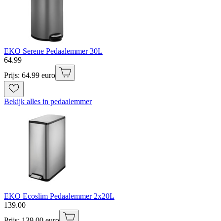
EKO Serene Pedaalemmer 30L
64
.
99
Prijs: 64.99 euro
Bekijk alles in pedaalemmer
EKO Ecoslim Pedaalemmer 2x20L
139
.
00
Prijs: 139.00 euro