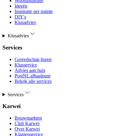
Wooninspiratie
Ideeën
Inspiratie per ruimte
DIY's
Klusadvies
Klusadvies
Services
Gereedschap huren
Klusservice
Advies aan huis
PostNL afhaalpunt
Bekijk alle services
Services
Karwei
Bouwmarkten
Club Karwei
Over Karwei
Klantenservice