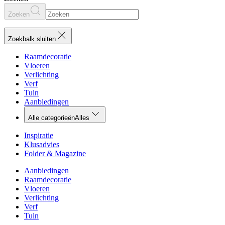
Zoeken
Zoekbalk sluiten
Raamdecoratie
Vloeren
Verlichting
Verf
Tuin
Aanbiedingen
Alle categorieën
Alles
Inspiratie
Klusadvies
Folder & Magazine
Aanbiedingen
Raamdecoratie
Vloeren
Verlichting
Verf
Tuin