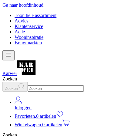
Ga naar hoofdinhoud
Toon hele assortiment
Advies
Klantenservice
Actie
Wooninspiratie
Bouwmarkten
Karwei
Zoeken
Zoeken
Inloggen
Favorieten
,
0 artikelen
Winkelwagen
,
0 artikelen
Zoeken