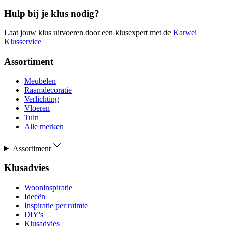
Hulp bij je klus nodig?
Laat jouw klus uitvoeren door een klusexpert met de
Karwei
Klusservice
Assortiment
Meubelen
Raamdecoratie
Verlichting
Vloeren
Tuin
Alle merken
Assortiment
Klusadvies
Wooninspiratie
Ideeën
Inspiratie per ruimte
DIY's
Klusadvies