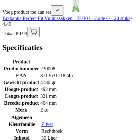
Voeg product toe aan set
Brabantia Perfect Fit Vuilniszakken - 23/30 l - Code G - 20 stuks
+
4.49
Totaal 89.99
Specificaties
Product
Productnummer
230008
EAN
8713631718245
Gewicht product
4780 gr
Hoogte product
492 mm
Lengte product
321 mm
Breedte product
404 mm
Merk
Eko
Algemeen
Kleurfamilie
Zilver
Vorm
Rechthoek
Inhoud
30 Liter