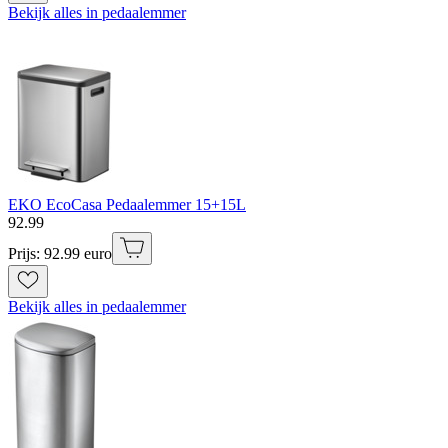
Bekijk alles in pedaalemmer
EKO EcoCasa Pedaalemmer 15+15L
92
.
99
Prijs: 92.99 euro
Bekijk alles in pedaalemmer