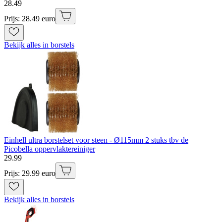
28
.
49
Prijs: 28.49 euro
Bekijk alles in borstels
Einhell ultra borstelset voor steen - Ø115mm 2 stuks tbv de
Picobella oppervlaktereiniger
29
.
99
Prijs: 29.99 euro
Bekijk alles in borstels