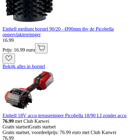
Einhell medium borstel 90/20 - Ø90mm tbv de Picobella
oppervlaktereiniger
16
.
99
Prijs: 16.99 euro
Bekijk alles in borstel
Einhell 18V accu terrasreiniger Picobella 18/90 LI zonder accu
76.99
met Club Karwei
Gratis startset
Gratis startset
Gratis startset, voordeelprijs: 76.99 euro met Club Karwei
76
.
99