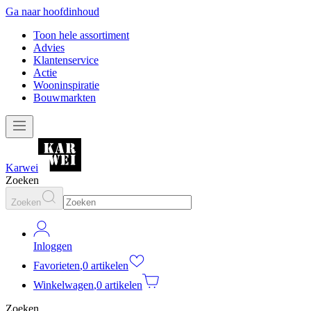
Ga naar hoofdinhoud
Toon hele assortiment
Advies
Klantenservice
Actie
Wooninspiratie
Bouwmarkten
Karwei
Zoeken
Zoeken
Inloggen
Favorieten
,
0 artikelen
Winkelwagen
,
0 artikelen
Zoeken