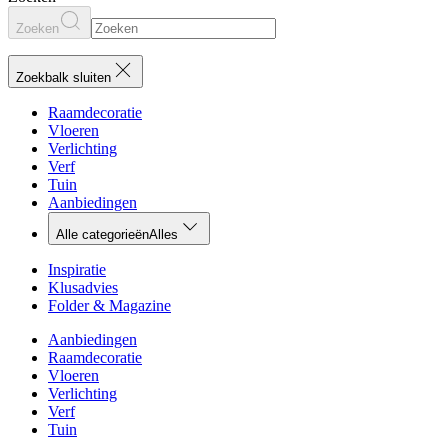
Zoeken
Zoekbalk sluiten
Raamdecoratie
Vloeren
Verlichting
Verf
Tuin
Aanbiedingen
Alle categorieën
Alles
Inspiratie
Klusadvies
Folder & Magazine
Aanbiedingen
Raamdecoratie
Vloeren
Verlichting
Verf
Tuin