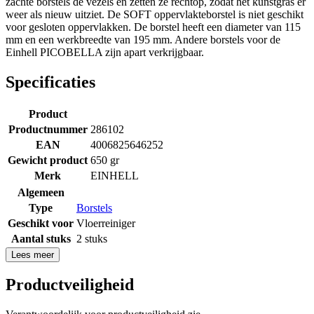
zachte borstels de vezels en zetten ze rechtop, zodat het kunstgras er
weer als nieuw uitziet. De SOFT oppervlakteborstel is niet geschikt
voor gesloten oppervlakken. De borstel heeft een diameter van 115
mm en een werkbreedte van 195 mm. Andere borstels voor de
Einhell PICOBELLA zijn apart verkrijgbaar.
Specificaties
Product
Productnummer
286102
EAN
4006825646252
Gewicht product
650 gr
Merk
EINHELL
Algemeen
Type
Borstels
Geschikt voor
Vloerreiniger
Aantal stuks
2 stuks
Lees meer
Productveiligheid