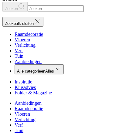
Zoeken
Zoekbalk sluiten
Raamdecoratie
Vloeren
Verlichting
Verf
Tuin
Aanbiedingen
Alle categorieën
Alles
Inspiratie
Klusadvies
Folder & Magazine
Aanbiedingen
Raamdecoratie
Vloeren
Verlichting
Verf
Tuin