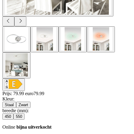
Prijs: 79.99 euro
79
.
99
Kleur
:
Staal
Zwart
breedte (mm)
:
450
550
Online
bijna uitverkocht