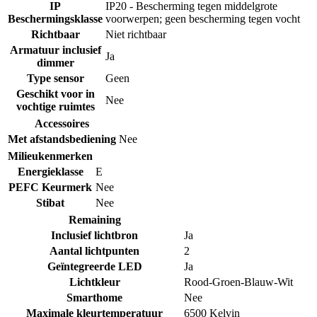
IP
IP20 - Bescherming tegen middelgrote
Beschermingsklasse
voorwerpen; geen bescherming tegen vocht
Richtbaar
Niet richtbaar
Armatuur inclusief
Ja
dimmer
Type sensor
Geen
Geschikt voor in
Nee
vochtige ruimtes
Accessoires
Met afstandsbediening
Nee
Milieukenmerken
Energieklasse
E
PEFC Keurmerk
Nee
Stibat
Nee
Remaining
Inclusief lichtbron
Ja
Aantal lichtpunten
2
Geïntegreerde LED
Ja
Lichtkleur
Rood-Groen-Blauw-Wit
Smarthome
Nee
Maximale kleurtemperatuur
6500 Kelvin