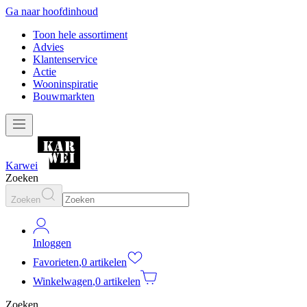
Ga naar hoofdinhoud
Toon hele assortiment
Advies
Klantenservice
Actie
Wooninspiratie
Bouwmarkten
Karwei
Zoeken
Zoeken
Inloggen
Favorieten
,
0 artikelen
Winkelwagen
,
0 artikelen
Zoeken