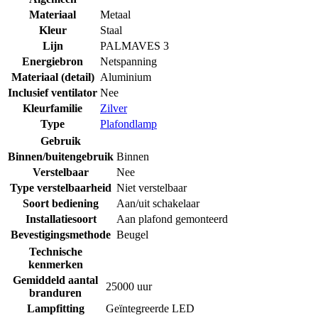
Materiaal
Metaal
Kleur
Staal
Lijn
PALMAVES 3
Energiebron
Netspanning
Materiaal (detail)
Aluminium
Inclusief ventilator
Nee
Kleurfamilie
Zilver
Type
Plafondlamp
Gebruik
Binnen/buitengebruik
Binnen
Verstelbaar
Nee
Type verstelbaarheid
Niet verstelbaar
Soort bediening
Aan/uit schakelaar
Installatiesoort
Aan plafond gemonteerd
Bevestigingsmethode
Beugel
Technische
kenmerken
Gemiddeld aantal
25000 uur
branduren
Lampfitting
Geïntegreerde LED