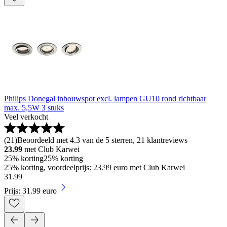
Philips Donegal inbouwspot excl. lampen GU10 rond richtbaar
max. 5,5W 3 stuks
Veel verkocht
(
21
)
Beoordeeld met 4.3 van de 5 sterren, 21 klantreviews
23.99
met Club Karwei
25% korting
25% korting
25% korting, voordeelprijs: 23.99 euro met Club Karwei
31
.
99
Prijs: 31.99 euro