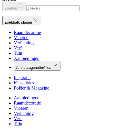
Zoeken
Zoekbalk sluiten
Raamdecoratie
Vloeren
Verlichting
Verf
Tuin
Aanbiedingen
Alle categorieën
Alles
Inspiratie
Klusadvies
Folder & Magazine
Aanbiedingen
Raamdecoratie
Vloeren
Verlichting
Verf
Tuin