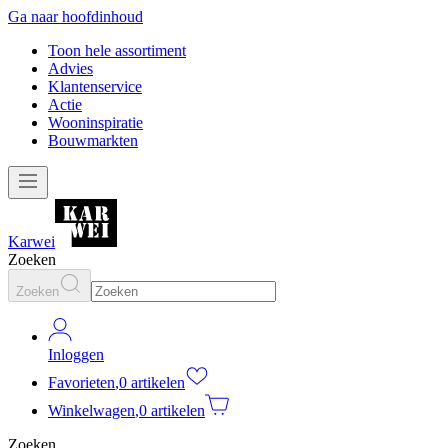
Ga naar hoofdinhoud
Toon hele assortiment
Advies
Klantenservice
Actie
Wooninspiratie
Bouwmarkten
Karwei
Zoeken
Zoeken
Inloggen
Favorieten
,
0 artikelen
Winkelwagen
,
0 artikelen
Zoeken