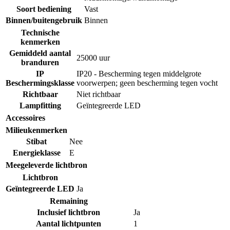
Soort bediening
Vast
Binnen/buitengebruik
Binnen
Technische
kenmerken
Gemiddeld aantal
25000 uur
branduren
IP
IP20 - Bescherming tegen middelgrote
Beschermingsklasse
voorwerpen; geen bescherming tegen vocht
Richtbaar
Niet richtbaar
Lampfitting
Geïntegreerde LED
Accessoires
Milieukenmerken
Stibat
Nee
Energieklasse
E
Meegeleverde lichtbron
Lichtbron
Geïntegreerde LED
Ja
Remaining
Inclusief lichtbron
Ja
Aantal lichtpunten
1