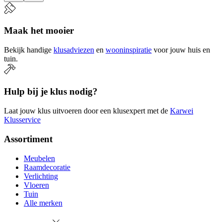
Maak het mooier
Bekijk handige
klusadviezen
en
wooninspiratie
voor jouw huis en
tuin.
Hulp bij je klus nodig?
Laat jouw klus uitvoeren door een klusexpert met de
Karwei
Klusservice
Assortiment
Meubelen
Raamdecoratie
Verlichting
Vloeren
Tuin
Alle merken