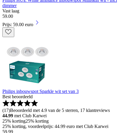
Philips HUE White ambiance inbouwspot Milliskin wit - Incl
dimmer
Vast laag
59
.
00
Prijs: 59.00 euro
Philips inbouwspot Sparkle wit set van 3
Best beoordeeld
(
17
)
Beoordeeld met 4.9 van de 5 sterren, 17 klantreviews
44.99
met Club Karwei
25% korting
25% korting
25% korting, voordeelprijs: 44.99 euro met Club Karwei
59
.
99