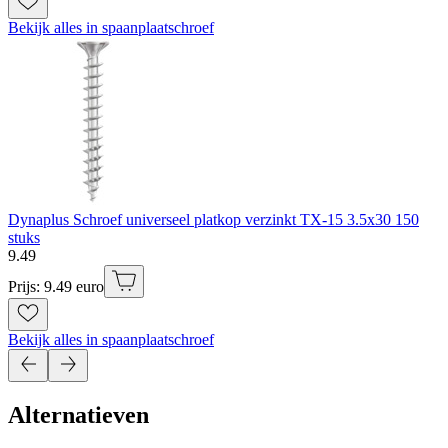
Bekijk alles in spaanplaatschroef
Dynaplus Schroef universeel platkop verzinkt TX-15 3.5x30 150
stuks
9
.
49
Prijs: 9.49 euro
Bekijk alles in spaanplaatschroef
Alternatieven