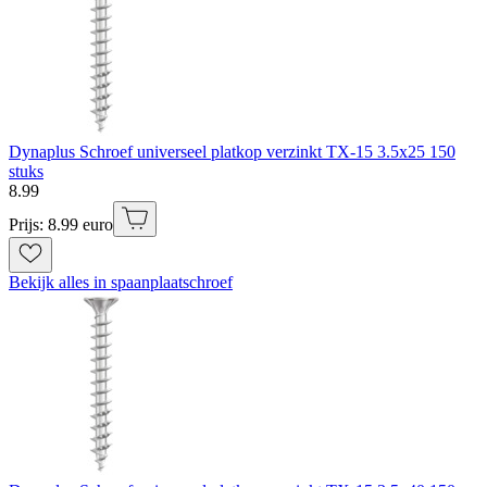
Dynaplus Schroef universeel platkop verzinkt TX-15 3.5x25 150
stuks
8
.
99
Prijs: 8.99 euro
Bekijk alles in spaanplaatschroef