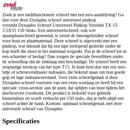
Zoek je een multifunctionele schroef met een torx-aandrijving? Ga
dan voor deze Dynaplus schroef universeel platkop
verzinkt Dynaplus Schroef Universeel Platkop Verzinkt TX-15
3.5X55 150 Stuks. Een universeelschroef, ook wel
spaanplaatschroef genoemd, is veruit de meestgebruikte schroef
voor hout en plaatmateriaal. Deze schroef is afgewerkt met een
platkop, wat inhoudt dat hij een taps toelopend gedeelte onder de
kop heeft die mooi in het materiaal wegzakt. Pas je de schroef toe in
een scharnier of beslag? Dan zorgen de speciale freesribben onder
de schroefkop dat de zinklaag niet beschadigd. De schroef heeft een
zespuntige torxkop van het type T15. Je kunt hem dus met een torx-
bitje of schroevendraaier indraaien, die bekend staan om hun goede
grip en lage indraaiweerstand. Voor extra schroefgemak is deze
Dynaplus-schroef voorzien van een extra waxlaag en heeft hij een
speciale 'cross-section' aan de punt, dat splijten van hout tijdens het
inschroeven voorkomt. Dit product is bedoeld voor gebruik
binnenshuis en wordt verkocht per 150 stuks, dus je hebt altijd een
schroef achter de hand. Kortom: optimaal schroefgemak met deze
universele schroef van Dynaplus.
Specificaties