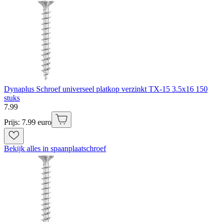
Dynaplus Schroef universeel platkop verzinkt TX-15 3.5x16 150
stuks
7
.
99
Prijs: 7.99 euro
Bekijk alles in spaanplaatschroef