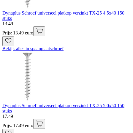
Dynaplus Schroef universeel platkop verzinkt TX-25 4.5x40 150
stuks
13
.
49
Prijs: 13.49 euro
Bekijk alles in spaanplaatschroef
Dynaplus Schroef universeel platkop verzinkt TX-25 5.0x50 150
stuks
17
.
49
Prijs: 17.49 euro