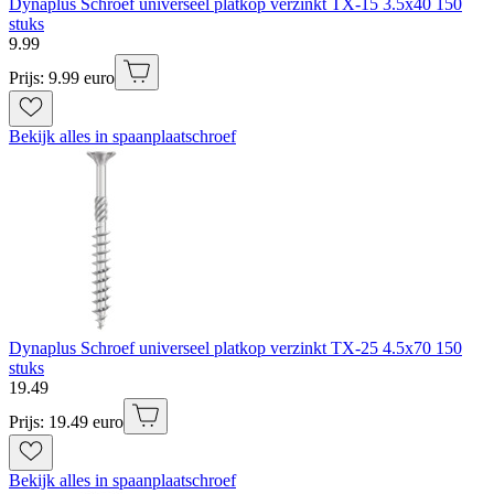
Dynaplus Schroef universeel platkop verzinkt TX-15 3.5x40 150
stuks
9
.
99
Prijs: 9.99 euro
Bekijk alles in spaanplaatschroef
Dynaplus Schroef universeel platkop verzinkt TX-25 4.5x70 150
stuks
19
.
49
Prijs: 19.49 euro
Bekijk alles in spaanplaatschroef