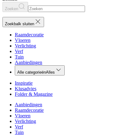
Zoeken
Zoekbalk sluiten
Raamdecoratie
Vloeren
Verlichting
Verf
Tuin
Aanbiedingen
Alle categorieën
Alles
Inspiratie
Klusadvies
Folder & Magazine
Aanbiedingen
Raamdecoratie
Vloeren
Verlichting
Verf
Tuin