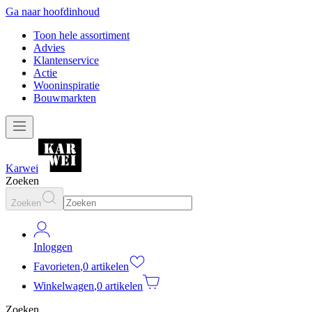
Ga naar hoofdinhoud
Toon hele assortiment
Advies
Klantenservice
Actie
Wooninspiratie
Bouwmarkten
Karwei
Zoeken
Zoeken
Inloggen
Favorieten
,
0 artikelen
Winkelwagen
,
0 artikelen
Zoeken