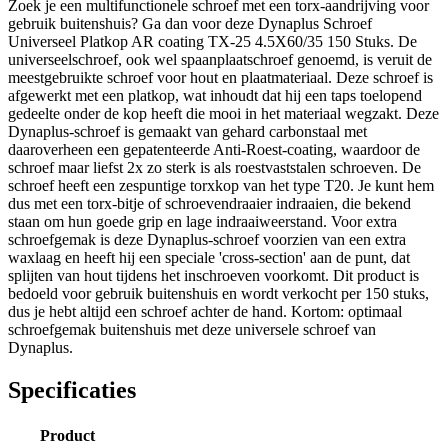
Zoek je een multifunctionele schroef met een torx-aandrijving voor
gebruik buitenshuis? Ga dan voor deze Dynaplus Schroef
Universeel Platkop AR coating TX-25 4.5X60/35 150 Stuks. De
universeelschroef, ook wel spaanplaatschroef genoemd, is veruit de
meestgebruikte schroef voor hout en plaatmateriaal. Deze schroef is
afgewerkt met een platkop, wat inhoudt dat hij een taps toelopend
gedeelte onder de kop heeft die mooi in het materiaal wegzakt. Deze
Dynaplus-schroef is gemaakt van gehard carbonstaal met
daaroverheen een gepatenteerde Anti-Roest-coating, waardoor de
schroef maar liefst 2x zo sterk is als roestvaststalen schroeven. De
schroef heeft een zespuntige torxkop van het type T20. Je kunt hem
dus met een torx-bitje of schroevendraaier indraaien, die bekend
staan om hun goede grip en lage indraaiweerstand. Voor extra
schroefgemak is deze Dynaplus-schroef voorzien van een extra
waxlaag en heeft hij een speciale 'cross-section' aan de punt, dat
splijten van hout tijdens het inschroeven voorkomt. Dit product is
bedoeld voor gebruik buitenshuis en wordt verkocht per 150 stuks,
dus je hebt altijd een schroef achter de hand. Kortom: optimaal
schroefgemak buitenshuis met deze universele schroef van
Dynaplus.
Specificaties
Product