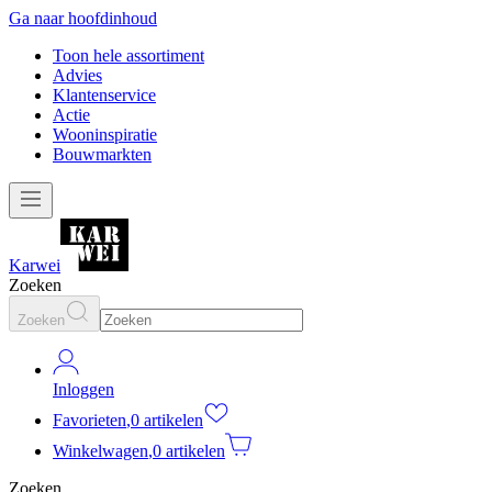
Ga naar hoofdinhoud
Toon hele assortiment
Advies
Klantenservice
Actie
Wooninspiratie
Bouwmarkten
Karwei
Zoeken
Zoeken
Inloggen
Favorieten
,
0 artikelen
Winkelwagen
,
0 artikelen
Zoeken