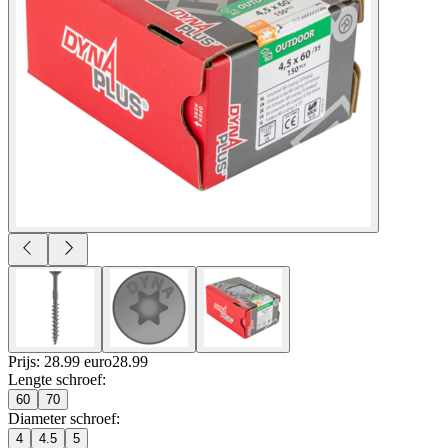
Prijs: 28.99 euro
28
.
99
Lengte schroef
:
60
70
Diameter schroef
:
4
4.5
5