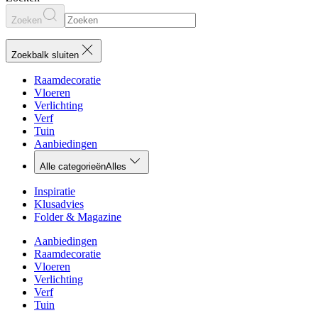
Zoeken
Zoekbalk sluiten
Raamdecoratie
Vloeren
Verlichting
Verf
Tuin
Aanbiedingen
Alle categorieën
Alles
Inspiratie
Klusadvies
Folder & Magazine
Aanbiedingen
Raamdecoratie
Vloeren
Verlichting
Verf
Tuin