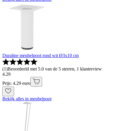
Duraline meubelpoot rond wit Ø3x10 cm
(
1
)
Beoordeeld met 5.0 van de 5 sterren, 1 klantreview
4
.
29
Prijs: 4.29 euro
Bekijk alles in meubelpoot