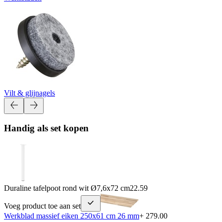
Vilt & glijnagels
Handig als set kopen
Duraline tafelpoot rond wit Ø7,6x72 cm
22.59
Voeg product toe aan set
Werkblad massief eiken 250x61 cm 26 mm
+ 279.00