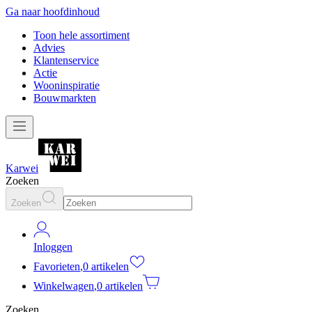
Ga naar hoofdinhoud
Toon hele assortiment
Advies
Klantenservice
Actie
Wooninspiratie
Bouwmarkten
Karwei
Zoeken
Zoeken
Inloggen
Favorieten
,
0 artikelen
Winkelwagen
,
0 artikelen
Zoeken