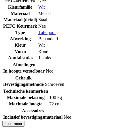
FSC-keurmerk
Nee
Kleurfamilie
Wit
Materiaal
Metaal
Materiaal (detail)
Staal
PEFC Keurmerk
Nee
Type
Tafelpoot
Afwerking
Behandeld
Kleur
Wit
Vorm
Rond
Aantal stuks
1 stuks
Afmetingen
In hoogte verstelbaar
Nee
Gebruik
Bevestigingsmethode
Schroeven
Technische kenmerken
Maximale belasting
100 kg
Maximale hoogte
72 cm
Accessoires
Inclusief bevestigingsmateriaal
Nee
Lees meer