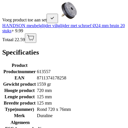
Voeg product toe aan set
HANDSON meubelglijder viltglijder met schroef Ø24 mm bruin 20
stuks
+ 9.99
Totaal 22.59
Specificaties
Product
Productnummer
613557
EAN
8711374178258
Gewicht product
1559 gr
Hoogte product
720 mm
Lengte product
125 mm
Breedte product
125 mm
Type(nummer)
Rond 720 x 76mm
Merk
Duraline
Algemeen