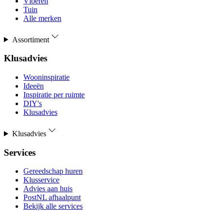
Vloeren
Tuin
Alle merken
Assortiment
Klusadvies
Wooninspiratie
Ideeën
Inspiratie per ruimte
DIY's
Klusadvies
Klusadvies
Services
Gereedschap huren
Klusservice
Advies aan huis
PostNL afhaalpunt
Bekijk alle services