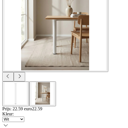
Prijs: 22.59 euro
22
.
59
Kleur
: