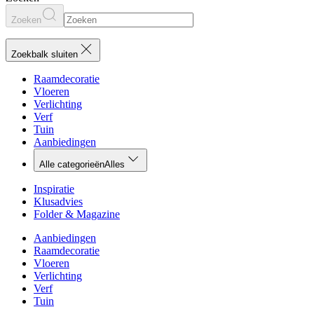
Zoeken
Zoekbalk sluiten
Raamdecoratie
Vloeren
Verlichting
Verf
Tuin
Aanbiedingen
Alle categorieën
Alles
Inspiratie
Klusadvies
Folder & Magazine
Aanbiedingen
Raamdecoratie
Vloeren
Verlichting
Verf
Tuin