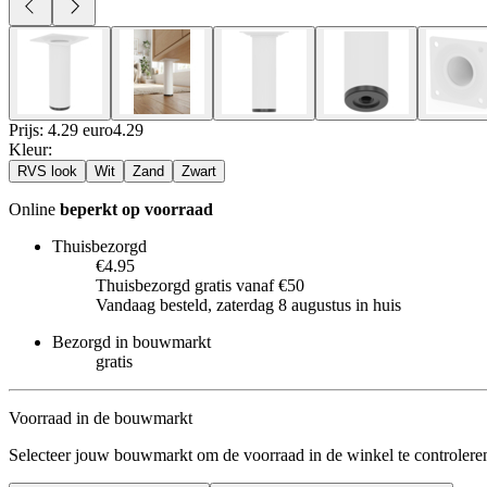
Prijs: 4.29 euro
4
.
29
Kleur
:
RVS look
Wit
Zand
Zwart
Online
beperkt op voorraad
Thuisbezorgd
€4.95
Thuisbezorgd gratis vanaf €50
Vandaag besteld, zaterdag 8 augustus in huis
Bezorgd in bouwmarkt
gratis
Voorraad in de bouwmarkt
Selecteer jouw bouwmarkt om de voorraad in de winkel te controlere