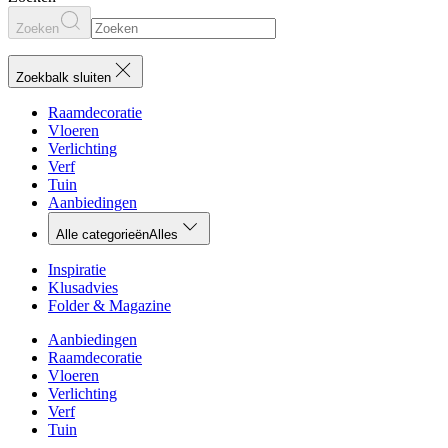
Zoeken
Zoekbalk sluiten
Raamdecoratie
Vloeren
Verlichting
Verf
Tuin
Aanbiedingen
Alle categorieën
Alles
Inspiratie
Klusadvies
Folder & Magazine
Aanbiedingen
Raamdecoratie
Vloeren
Verlichting
Verf
Tuin