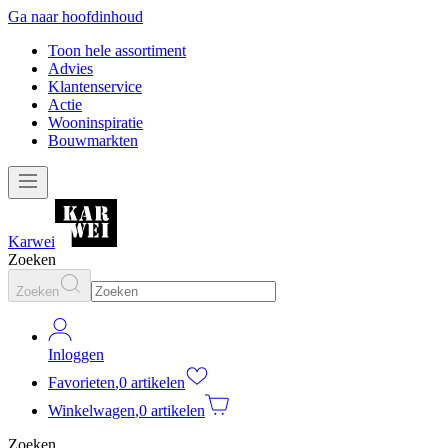
Ga naar hoofdinhoud
Toon hele assortiment
Advies
Klantenservice
Actie
Wooninspiratie
Bouwmarkten
Karwei
Zoeken
Zoeken
Inloggen
Favorieten
,
0 artikelen
Winkelwagen
,
0 artikelen
Zoeken