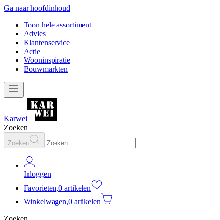
Ga naar hoofdinhoud
Toon hele assortiment
Advies
Klantenservice
Actie
Wooninspiratie
Bouwmarkten
Karwei
Zoeken
Zoeken
Inloggen
Favorieten
,
0 artikelen
Winkelwagen
,
0 artikelen
Zoeken