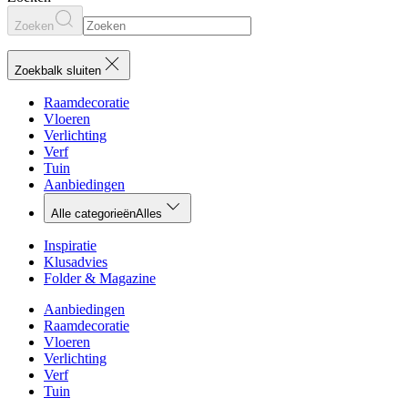
Zoeken
Zoekbalk sluiten
Raamdecoratie
Vloeren
Verlichting
Verf
Tuin
Aanbiedingen
Alle categorieën
Alles
Inspiratie
Klusadvies
Folder & Magazine
Aanbiedingen
Raamdecoratie
Vloeren
Verlichting
Verf
Tuin