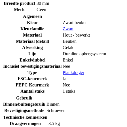
Breedte product
30 mm
Merk
Geen
Algemeen
Kleur
Zwart beuken
Kleurfamilie
Zwart
Materiaal
Hout - bewerkt
Materiaal (detail)
Beuken
Afwerking
Gelakt
Lijn
Duraline opbergsysteem
Enkel/dubbel
Enkel
Inclusief bevestigingsmateriaal
Nee
Type
Plankdrager
FSC-keurmerk
Ja
PEFC Keurmerk
Nee
Aantal stuks
1 stuks
Gebruik
Binnen/buitengebruik
Binnen
Bevestigingsmethode
Schroeven
Technische kenmerken
Draagvermogen
3.5 kg