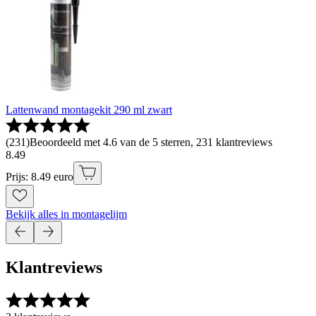
Lattenwand montagekit 290 ml zwart
(
231
)
Beoordeeld met 4.6 van de 5 sterren, 231 klantreviews
8
.
49
Prijs: 8.49 euro
Bekijk alles in montagelijm
Klantreviews