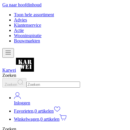
Ga naar hoofdinhoud
Toon hele assortiment
Advies
Klantenservice
Actie
Wooninspiratie
Bouwmarkten
Karwei
Zoeken
Zoeken
Inloggen
Favorieten
,
0 artikelen
Winkelwagen
,
0 artikelen
Zoeken