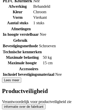
PEFC Keurmerk
Nee
Afwerking
Behandeld
Kleur
Chroom
Vorm
Vierkant
Aantal stuks
1 stuks
Afmetingen
In hoogte verstelbaar
Nee
Gebruik
Bevestigingsmethode
Schroeven
Technische kenmerken
Maximale belasting
50 kg
Maximale hoogte
15 cm
Accessoires
Inclusief bevestigingsmateriaal
Nee
Lees meer
Productveiligheid
Verantwoordelijk voor productveiligheid zie
informatie over de fabrikant