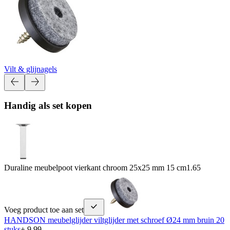
Vilt & glijnagels
Handig als set kopen
Duraline meubelpoot vierkant chroom 25x25 mm 15 cm
1.65
Voeg product toe aan set
HANDSON meubelglijder viltglijder met schroef Ø24 mm bruin 20
stuks
+ 9.99