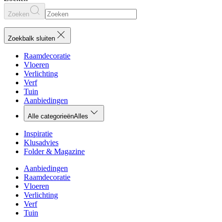
Zoeken
Zoekbalk sluiten
Raamdecoratie
Vloeren
Verlichting
Verf
Tuin
Aanbiedingen
Alle categorieën
Alles
Inspiratie
Klusadvies
Folder & Magazine
Aanbiedingen
Raamdecoratie
Vloeren
Verlichting
Verf
Tuin