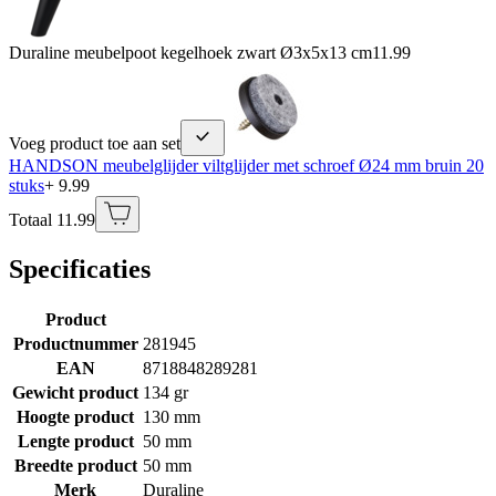
Duraline meubelpoot kegelhoek zwart Ø3x5x13 cm
11.99
Voeg product toe aan set
HANDSON meubelglijder viltglijder met schroef Ø24 mm bruin 20
stuks
+ 9.99
Totaal 11.99
Specificaties
Product
Productnummer
281945
EAN
8718848289281
Gewicht product
134 gr
Hoogte product
130 mm
Lengte product
50 mm
Breedte product
50 mm
Merk
Duraline