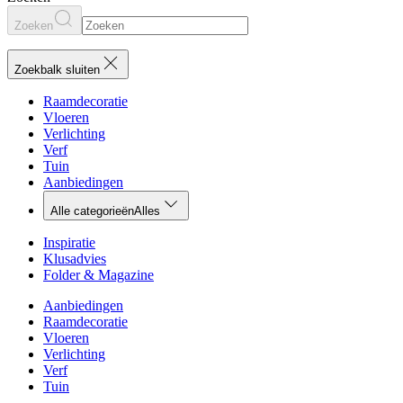
Zoeken
Zoekbalk sluiten
Raamdecoratie
Vloeren
Verlichting
Verf
Tuin
Aanbiedingen
Alle categorieën
Alles
Inspiratie
Klusadvies
Folder & Magazine
Aanbiedingen
Raamdecoratie
Vloeren
Verlichting
Verf
Tuin