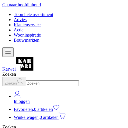
Ga naar hoofdinhoud
Toon hele assortiment
Advies
Klantenservice
Actie
Wooninspiratie
Bouwmarkten
Karwei
Zoeken
Zoeken
Inloggen
Favorieten
,
0 artikelen
Winkelwagen
,
0 artikelen
Zoeken