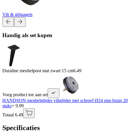
Vilt & glijnagels
Handig als set kopen
Duraline meubelpoot mat zwart 15 cm
6.49
Voeg product toe aan set
HANDSON meubelglijder viltglijder met schroef Ø24 mm bruin 20
stuks
+ 9.99
Totaal 6.49
Specificaties