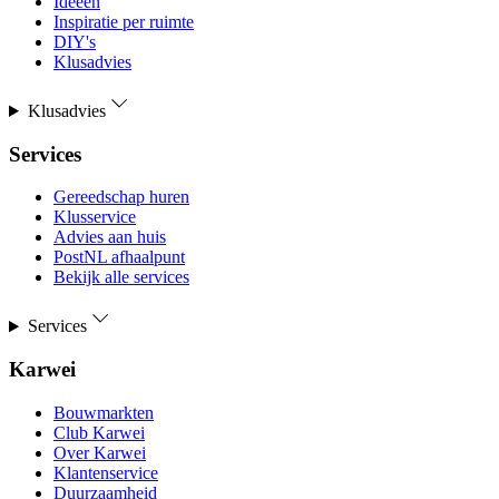
Ideeën
Inspiratie per ruimte
DIY's
Klusadvies
Klusadvies
Services
Gereedschap huren
Klusservice
Advies aan huis
PostNL afhaalpunt
Bekijk alle services
Services
Karwei
Bouwmarkten
Club Karwei
Over Karwei
Klantenservice
Duurzaamheid