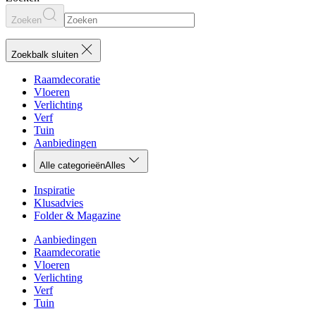
Zoeken
Zoekbalk sluiten
Raamdecoratie
Vloeren
Verlichting
Verf
Tuin
Aanbiedingen
Alle categorieën
Alles
Inspiratie
Klusadvies
Folder & Magazine
Aanbiedingen
Raamdecoratie
Vloeren
Verlichting
Verf
Tuin