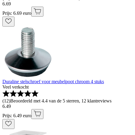
6
.
69
Prijs: 6.69 euro
Duraline stelschroef voor meubelpoot chroom 4 stuks
Veel verkocht
(
12
)
Beoordeeld met 4.4 van de 5 sterren, 12 klantreviews
6
.
49
Prijs: 6.49 euro