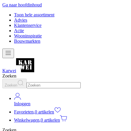
Ga naar hoofdinhoud
Toon hele assortiment
Advies
Klantenservice
Actie
Wooninspiratie
Bouwmarkten
Karwei
Zoeken
Zoeken
Inloggen
Favorieten
,
0 artikelen
Winkelwagen
,
0 artikelen
Zoeken