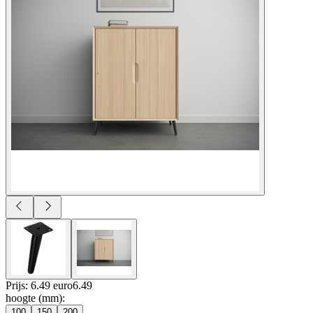
Prijs: 6.49 euro
6
.
49
hoogte (mm)
:
100
150
200