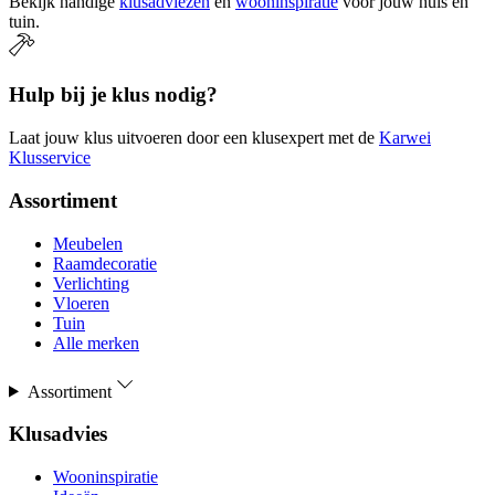
Bekijk handige
klusadviezen
en
wooninspiratie
voor jouw huis en
tuin.
Hulp bij je klus nodig?
Laat jouw klus uitvoeren door een klusexpert met de
Karwei
Klusservice
Assortiment
Meubelen
Raamdecoratie
Verlichting
Vloeren
Tuin
Alle merken
Assortiment
Klusadvies
Wooninspiratie