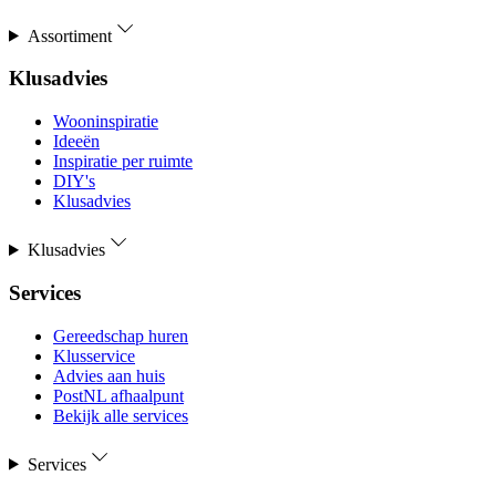
Assortiment
Klusadvies
Wooninspiratie
Ideeën
Inspiratie per ruimte
DIY's
Klusadvies
Klusadvies
Services
Gereedschap huren
Klusservice
Advies aan huis
PostNL afhaalpunt
Bekijk alle services
Services