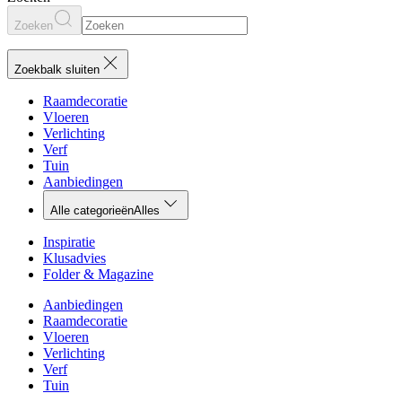
Zoeken
Zoekbalk sluiten
Raamdecoratie
Vloeren
Verlichting
Verf
Tuin
Aanbiedingen
Alle categorieën
Alles
Inspiratie
Klusadvies
Folder & Magazine
Aanbiedingen
Raamdecoratie
Vloeren
Verlichting
Verf
Tuin