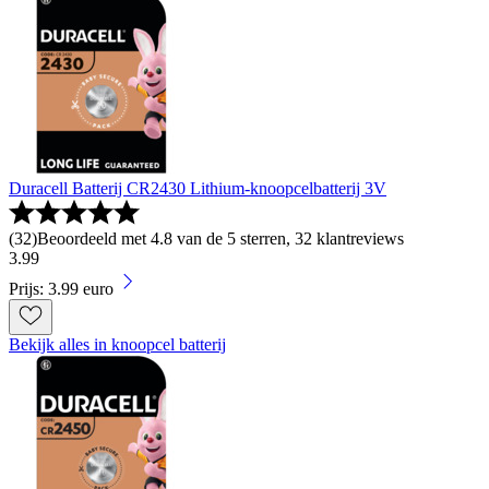
Duracell Batterij CR2430 Lithium-knoopcelbatterij 3V
(
32
)
Beoordeeld met 4.8 van de 5 sterren, 32 klantreviews
3
.
99
Prijs: 3.99 euro
Bekijk alles in knoopcel batterij