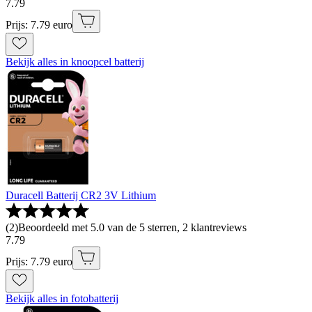
7
.
79
Prijs: 7.79 euro
Bekijk alles in knoopcel batterij
Duracell Batterij CR2 3V Lithium
(
2
)
Beoordeeld met 5.0 van de 5 sterren, 2 klantreviews
7
.
79
Prijs: 7.79 euro
Bekijk alles in fotobatterij