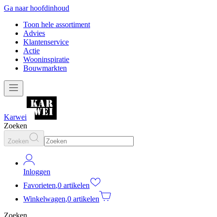
Ga naar hoofdinhoud
Toon hele assortiment
Advies
Klantenservice
Actie
Wooninspiratie
Bouwmarkten
Karwei
Zoeken
Zoeken
Inloggen
Favorieten
,
0 artikelen
Winkelwagen
,
0 artikelen
Zoeken