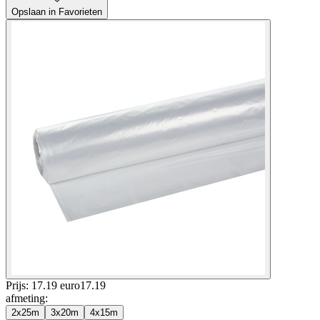
Opslaan in Favorieten
Prijs: 17.19 euro
17
.
19
afmeting
:
2x25m
3x20m
4x15m