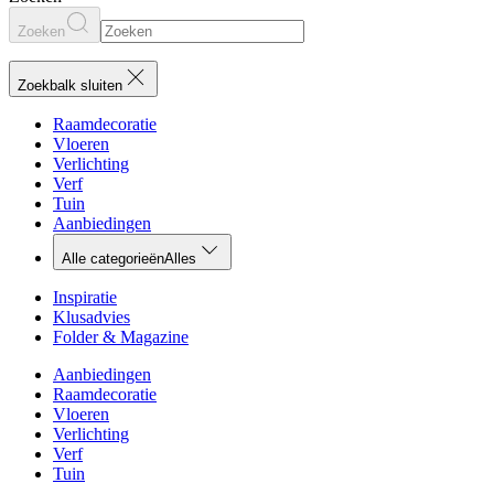
Zoeken
Zoekbalk sluiten
Raamdecoratie
Vloeren
Verlichting
Verf
Tuin
Aanbiedingen
Alle categorieën
Alles
Inspiratie
Klusadvies
Folder & Magazine
Aanbiedingen
Raamdecoratie
Vloeren
Verlichting
Verf
Tuin