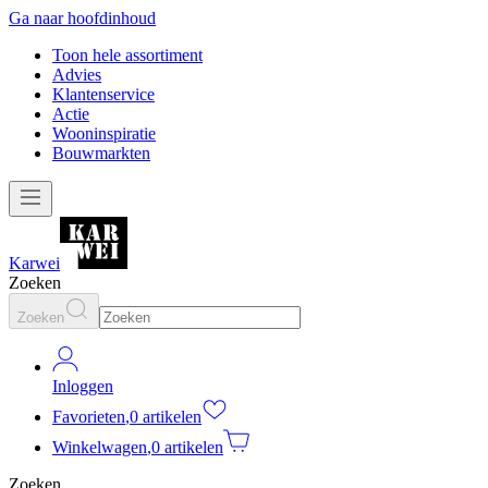
Ga naar hoofdinhoud
Toon hele assortiment
Advies
Klantenservice
Actie
Wooninspiratie
Bouwmarkten
Karwei
Zoeken
Zoeken
Inloggen
Favorieten
,
0 artikelen
Winkelwagen
,
0 artikelen
Zoeken