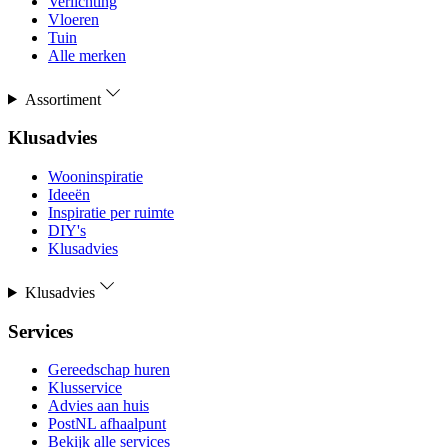
Verlichting
Vloeren
Tuin
Alle merken
Assortiment
Klusadvies
Wooninspiratie
Ideeën
Inspiratie per ruimte
DIY's
Klusadvies
Klusadvies
Services
Gereedschap huren
Klusservice
Advies aan huis
PostNL afhaalpunt
Bekijk alle services