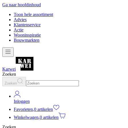
Ga naar hoofdinhoud
Toon hele assortiment
Advies
Klantenservice
Actie
Wooninspiratie
Bouwmarkten
Karwei
Zoeken
Zoeken
Inloggen
Favorieten
,
0 artikelen
Winkelwagen
,
0 artikelen
Zoeken