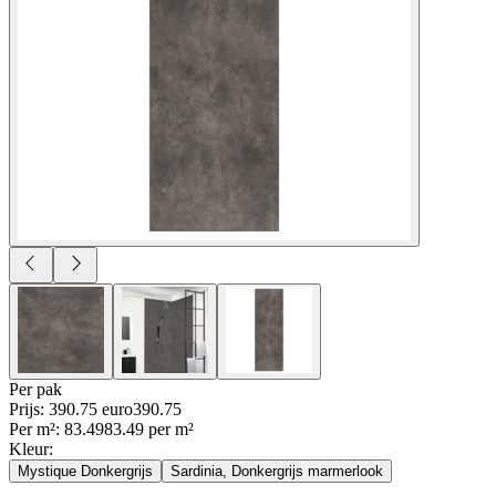
Per
pak
Prijs: 390.75 euro
390
.
75
Per
m²
:
83.49
83.49
per
m²
Kleur
:
Mystique Donkergrijs
Sardinia, Donkergrijs marmerlook