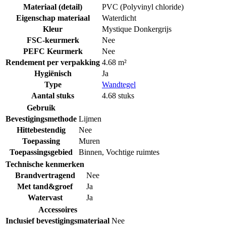
Materiaal (detail)
PVC (Polyvinyl chloride)
Eigenschap materiaal
Waterdicht
Kleur
Mystique Donkergrijs
FSC-keurmerk
Nee
PEFC Keurmerk
Nee
Rendement per verpakking
4.68 m²
Hygiënisch
Ja
Type
Wandtegel
Aantal stuks
4.68 stuks
Gebruik
Bevestigingsmethode
Lijmen
Hittebestendig
Nee
Toepassing
Muren
Toepassingsgebied
Binnen
,
Vochtige ruimtes
Technische kenmerken
Brandvertragend
Nee
Met tand&groef
Ja
Watervast
Ja
Accessoires
Inclusief bevestigingsmateriaal
Nee