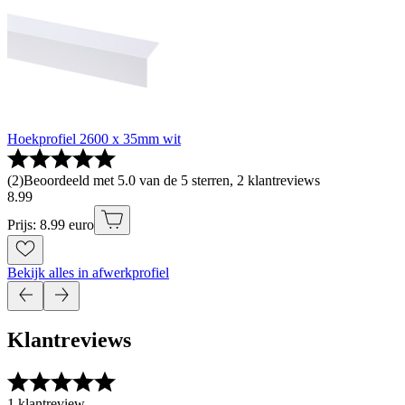
Hoekprofiel 2600 x 35mm wit
(
2
)
Beoordeeld met 5.0 van de 5 sterren, 2 klantreviews
8
.
99
Prijs: 8.99 euro
Bekijk alles in afwerkprofiel
Klantreviews
1 klantreview