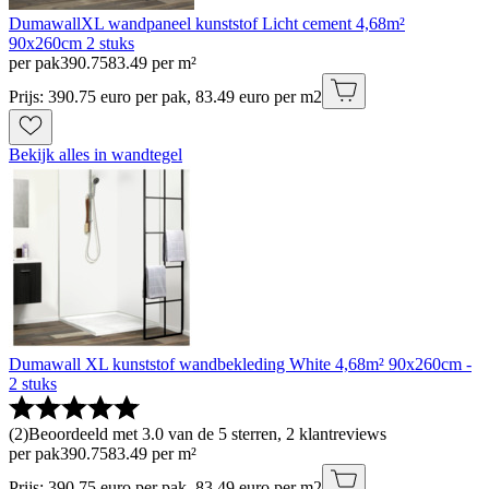
DumawallXL wandpaneel kunststof Licht cement 4,68m²
90x260cm 2 stuks
per pak
390
.
75
83.49 per m²
Prijs: 390.75 euro per pak, 83.49 euro per m2
Bekijk alles in wandtegel
Dumawall XL kunststof wandbekleding White 4,68m² 90x260cm -
2 stuks
(
2
)
Beoordeeld met 3.0 van de 5 sterren, 2 klantreviews
per pak
390
.
75
83.49 per m²
Prijs: 390.75 euro per pak, 83.49 euro per m2