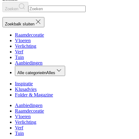
Zoeken
Zoekbalk sluiten
Raamdecoratie
Vloeren
Verlichting
Verf
Tuin
Aanbiedingen
Alle categorieën
Alles
Inspiratie
Klusadvies
Folder & Magazine
Aanbiedingen
Raamdecoratie
Vloeren
Verlichting
Verf
Tuin