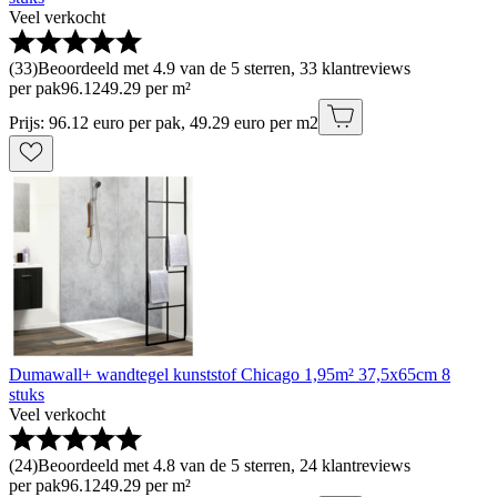
Veel verkocht
(
33
)
Beoordeeld met 4.9 van de 5 sterren, 33 klantreviews
per pak
96
.
12
49.29 per m²
Prijs: 96.12 euro per pak, 49.29 euro per m2
Dumawall+ wandtegel kunststof Chicago 1,95m² 37,5x65cm 8
stuks
Veel verkocht
(
24
)
Beoordeeld met 4.8 van de 5 sterren, 24 klantreviews
per pak
96
.
12
49.29 per m²