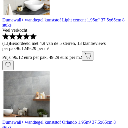
Dumawall+ wandtegel kunststof Light cement 1,95m² 37,5x65cm 8
stuks
Veel verkocht
(
13
)
Beoordeeld met 4.9 van de 5 sterren, 13 klantreviews
per pak
96
.
12
49.29 per m²
Prijs: 96.12 euro per pak, 49.29 euro per m2
Dumawall+ wandtegel kunststof Orlando 1,95m² 37,5x65cm 8
stuks