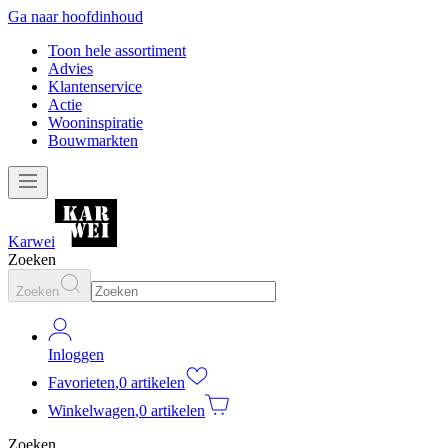
Ga naar hoofdinhoud
Toon hele assortiment
Advies
Klantenservice
Actie
Wooninspiratie
Bouwmarkten
Karwei
Zoeken
Zoeken
Inloggen
Favorieten
,
0 artikelen
Winkelwagen
,
0 artikelen
Zoeken