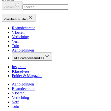
Zoeken
Zoekbalk sluiten
Raamdecoratie
Vloeren
Verlichting
Verf
Tuin
Aanbiedingen
Alle categorieën
Alles
Inspiratie
Klusadvies
Folder & Magazine
Aanbiedingen
Raamdecoratie
Vloeren
Verlichting
Verf
Tuin