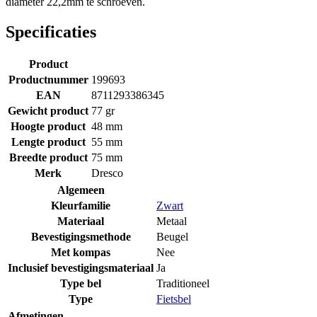
diameter 22,2mm te schroeven.
Specificaties
Product
Productnummer
199693
EAN
8711293386345
Gewicht product
77 gr
Hoogte product
48 mm
Lengte product
55 mm
Breedte product
75 mm
Merk
Dresco
Algemeen
Kleurfamilie
Zwart
Materiaal
Metaal
Bevestigingsmethode
Beugel
Met kompas
Nee
Inclusief bevestigingsmateriaal
Ja
Type bel
Traditioneel
Type
Fietsbel
Afmetingen