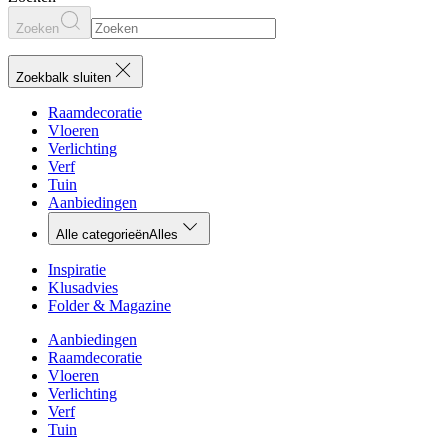
Zoeken
Zoekbalk sluiten
Raamdecoratie
Vloeren
Verlichting
Verf
Tuin
Aanbiedingen
Alle categorieën
Alles
Inspiratie
Klusadvies
Folder & Magazine
Aanbiedingen
Raamdecoratie
Vloeren
Verlichting
Verf
Tuin