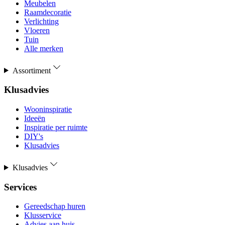
Meubelen
Raamdecoratie
Verlichting
Vloeren
Tuin
Alle merken
Assortiment
Klusadvies
Wooninspiratie
Ideeën
Inspiratie per ruimte
DIY's
Klusadvies
Klusadvies
Services
Gereedschap huren
Klusservice
Advies aan huis