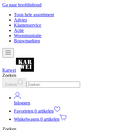
Ga naar hoofdinhoud
Toon hele assortiment
Advies
Klantenservice
Actie
Wooninspiratie
Bouwmarkten
Karwei
Zoeken
Zoeken
Inloggen
Favorieten
,
0 artikelen
Winkelwagen
,
0 artikelen
Zoeken