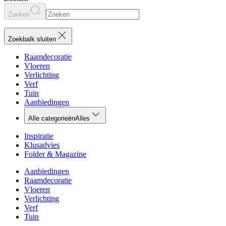
Zoeken
Zoekbalk sluiten
Raamdecoratie
Vloeren
Verlichting
Verf
Tuin
Aanbiedingen
Alle categorieën
Alles
Inspiratie
Klusadvies
Folder & Magazine
Aanbiedingen
Raamdecoratie
Vloeren
Verlichting
Verf
Tuin