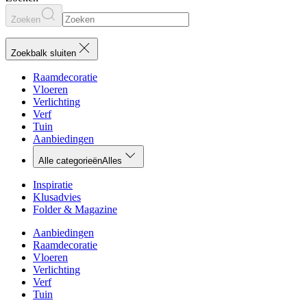
Zoeken
Zoekbalk sluiten
Raamdecoratie
Vloeren
Verlichting
Verf
Tuin
Aanbiedingen
Alle categorieën
Alles
Inspiratie
Klusadvies
Folder & Magazine
Aanbiedingen
Raamdecoratie
Vloeren
Verlichting
Verf
Tuin