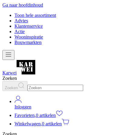
Ga naar hoofdinhoud
Toon hele assortiment
Advies
Klantenservice
Actie
Wooninspiratie
Bouwmarkten
Karwei
Zoeken
Zoeken
Inloggen
Favorieten
,
0 artikelen
Winkelwagen
,
0 artikelen
Zoeken