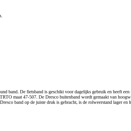
n.
round band. De fietsband is geschikt voor dagelijks gebruik en heeft een
ETRTO maat 47-507. De Dresco buitenband wordt gemaakt van hoogwaard
resco band op de juiste druk is gebracht, is de rolweerstand lager en he