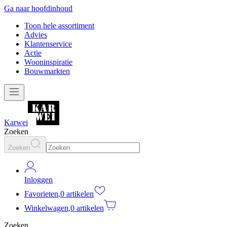
Ga naar hoofdinhoud
Toon hele assortiment
Advies
Klantenservice
Actie
Wooninspiratie
Bouwmarkten
Karwei
Zoeken
Zoeken
Inloggen
Favorieten
,
0 artikelen
Winkelwagen
,
0 artikelen
Zoeken