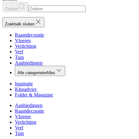
Zoeken
Zoekbalk sluiten
Raamdecoratie
Vloeren
Verlichting
Verf
Tuin
Aanbiedingen
Alle categorieën
Alles
Inspiratie
Klusadvies
Folder & Magazine
Aanbiedingen
Raamdecoratie
Vloeren
Verlichting
Verf
Tuin