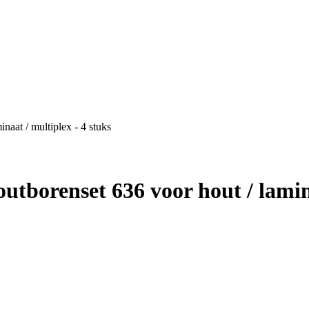
naat / multiplex - 4 stuks
outborenset 636 voor hout / lamin