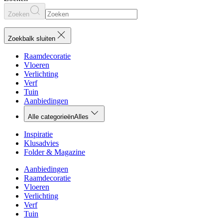
Zoeken
Zoekbalk sluiten
Raamdecoratie
Vloeren
Verlichting
Verf
Tuin
Aanbiedingen
Alle categorieën
Alles
Inspiratie
Klusadvies
Folder & Magazine
Aanbiedingen
Raamdecoratie
Vloeren
Verlichting
Verf
Tuin