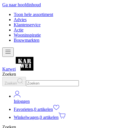
Ga naar hoofdinhoud
Toon hele assortiment
Advies
Klantenservice
Actie
Wooninspiratie
Bouwmarkten
Karwei
Zoeken
Zoeken
Inloggen
Favorieten
,
0 artikelen
Winkelwagen
,
0 artikelen
Zoeken