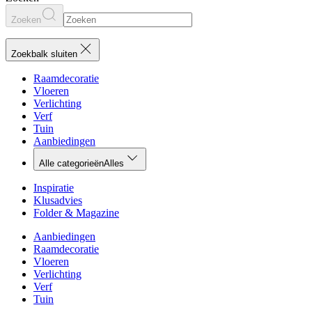
Zoeken
Zoekbalk sluiten
Raamdecoratie
Vloeren
Verlichting
Verf
Tuin
Aanbiedingen
Alle categorieën
Alles
Inspiratie
Klusadvies
Folder & Magazine
Aanbiedingen
Raamdecoratie
Vloeren
Verlichting
Verf
Tuin