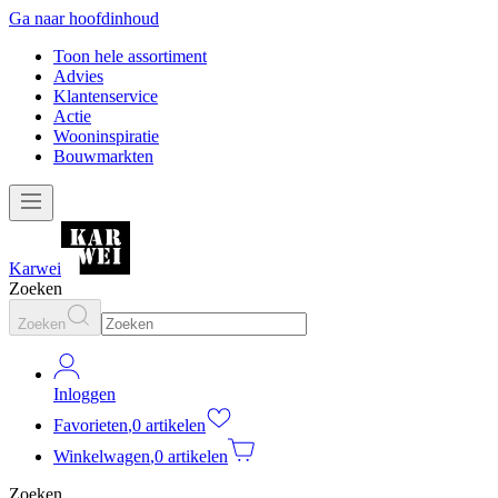
Ga naar hoofdinhoud
Toon hele assortiment
Advies
Klantenservice
Actie
Wooninspiratie
Bouwmarkten
Karwei
Zoeken
Zoeken
Inloggen
Favorieten
,
0 artikelen
Winkelwagen
,
0 artikelen
Zoeken