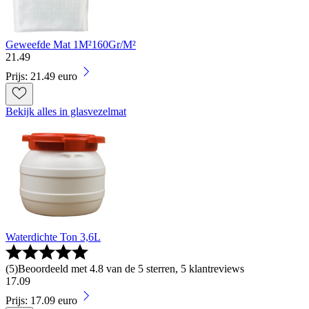
Geweefde Mat 1M²160Gr/M²
21
.
49
Prijs: 21.49 euro
Bekijk alles in glasvezelmat
Waterdichte Ton 3,6L
(
5
)
Beoordeeld met 4.8 van de 5 sterren, 5 klantreviews
17
.
09
Prijs: 17.09 euro