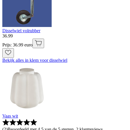
Disselwiel volrubber
36
.
99
Prijs: 36.99 euro
Bekijk alles in klem voor disselwiel
Vaas wit
(
2
)
Beoordeeld met 4.5 van de 5 sterren, 2 klantreviews