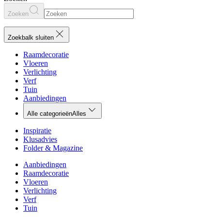
Zoeken
Zoekbalk sluiten
Raamdecoratie
Vloeren
Verlichting
Verf
Tuin
Aanbiedingen
Alle categorieën
Alles
Inspiratie
Klusadvies
Folder & Magazine
Aanbiedingen
Raamdecoratie
Vloeren
Verlichting
Verf
Tuin