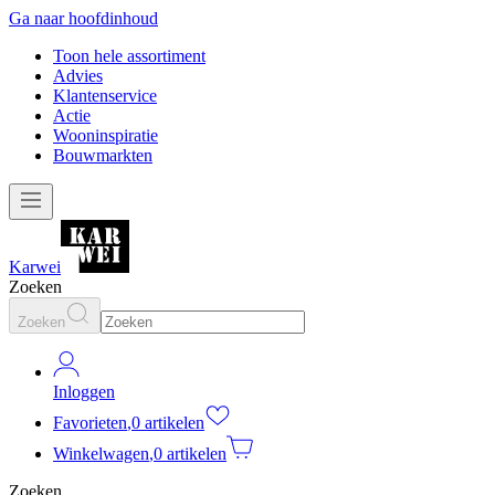
Ga naar hoofdinhoud
Toon hele assortiment
Advies
Klantenservice
Actie
Wooninspiratie
Bouwmarkten
Karwei
Zoeken
Zoeken
Inloggen
Favorieten
,
0 artikelen
Winkelwagen
,
0 artikelen
Zoeken