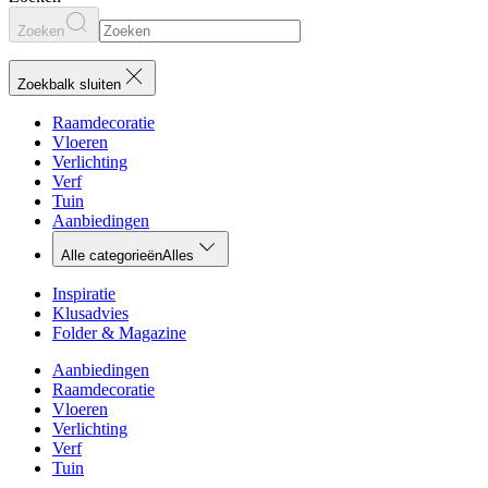
Zoeken
Zoekbalk sluiten
Raamdecoratie
Vloeren
Verlichting
Verf
Tuin
Aanbiedingen
Alle categorieën
Alles
Inspiratie
Klusadvies
Folder & Magazine
Aanbiedingen
Raamdecoratie
Vloeren
Verlichting
Verf
Tuin