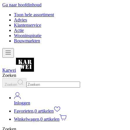
Ga naar hoofdinhoud
Toon hele assortiment
Advies
Klantenservice
Actie
Wooninspiratie
Bouwmarkten
Karwei
Zoeken
Zoeken
Inloggen
Favorieten
,
0 artikelen
Winkelwagen
,
0 artikelen
Zoeken