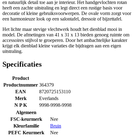
en natuurlijk detail toe aan je interieur. Het handgevlochten rotan
heeft een zachte uitstraling en legt direct een rustige basis voor
decoratie of kleine gebruiksvoorwerpen. De ovale vorm zorgt voor
een harmonieuze look op een salontafel, dressoir of bijzettafel.
Het lichte maar stevige vlechtwerk houdt het dienblad mooi in
model. De afmetingen van 41 x 31 x 13 bieden genoeg ruimte om
accessoires stijlvol te groeperen. Door het ambachtelijke karakter
krijgt elk dienblad kleine variaties die bijdragen aan een eigen
uitstraling.
Specificaties
Product
Productnummer
364379
EAN
8720725153110
Merk
Everlands
N P K
9998-9998-9998
Algemeen
FSC-keurmerk
Nee
Kleurfamilie
Bruin
PEFC Keurmerk
Nee