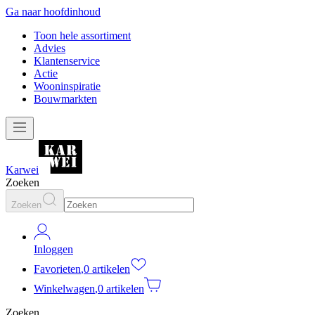
Ga naar hoofdinhoud
Toon hele assortiment
Advies
Klantenservice
Actie
Wooninspiratie
Bouwmarkten
Karwei
Zoeken
Zoeken
Inloggen
Favorieten
,
0 artikelen
Winkelwagen
,
0 artikelen
Zoeken