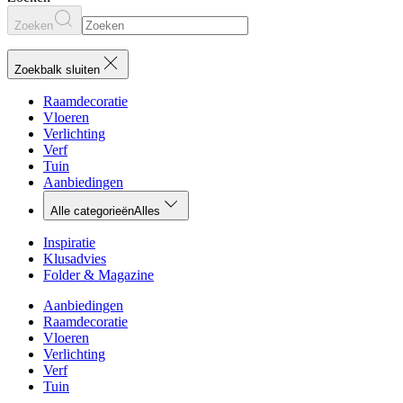
Zoeken
Zoekbalk sluiten
Raamdecoratie
Vloeren
Verlichting
Verf
Tuin
Aanbiedingen
Alle categorieën
Alles
Inspiratie
Klusadvies
Folder & Magazine
Aanbiedingen
Raamdecoratie
Vloeren
Verlichting
Verf
Tuin