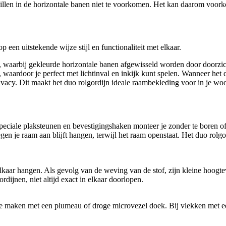
llen in de horizontale banen niet te voorkomen. Het kan daarom voorkom
een uitstekende wijze stijl en functionaliteit met elkaar.
n, waarbij gekleurde horizontale banen afgewisseld worden door doorzic
ardoor je perfect met lichtinval en inkijk kunt spelen. Wanneer het duo 
rivacy. Dit maakt het duo rolgordijn ideale raambekleding voor in je w
peciale plaksteunen en bevestigingshaken monteer je zonder te boren of 
tegen je raam aan blijft hangen, terwijl het raam openstaat. Het duo ro
lkaar hangen. Als gevolg van de weving van de stof, zijn kleine hoogte
dijnen, niet altijd exact in elkaar doorlopen.
j te maken met een plumeau of droge microvezel doek. Bij vlekken met