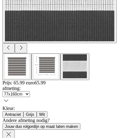
Prijs: 65.99 euro
65
.
99
afmeting
:
Kleur
:
Antraciet
Grijs
Wit
Andere afmeting nodig?
Jouw duo rolgordijn op maat laten maken