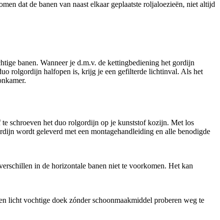
en dat de banen van naast elkaar geplaatste roljaloezieën, niet altijd
htige banen. Wanneer je d.m.v. de kettingbediening het gordijn
rolgordijn halfopen is, krijg je een gefilterde lichtinval. Als het
oonkamer.
te schroeven het duo rolgordijn op je kunststof kozijn. Met los
lgordijn wordt geleverd met een montagehandleiding en alle benodigde
verschillen in de horizontale banen niet te voorkomen. Het kan
 een licht vochtige doek zónder schoonmaakmiddel proberen weg te