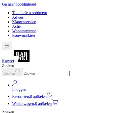
Ga naar hoofdinhoud
Toon hele assortiment
Advies
Klantenservice
Actie
Wooninspiratie
Bouwmarkten
Karwei
Zoeken
Zoeken
Inloggen
Favorieten
,
0 artikelen
Winkelwagen
,
0 artikelen
Zoeken