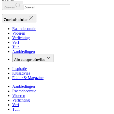
Zoeken
Zoekbalk sluiten
Raamdecoratie
Vloeren
Verlichting
Verf
Tuin
Aanbiedingen
Alle categorieën
Alles
Inspiratie
Klusadvies
Folder & Magazine
Aanbiedingen
Raamdecoratie
Vloeren
Verlichting
Verf
Tuin