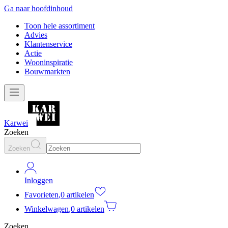
Ga naar hoofdinhoud
Toon hele assortiment
Advies
Klantenservice
Actie
Wooninspiratie
Bouwmarkten
Karwei
Zoeken
Zoeken
Inloggen
Favorieten
,
0 artikelen
Winkelwagen
,
0 artikelen
Zoeken