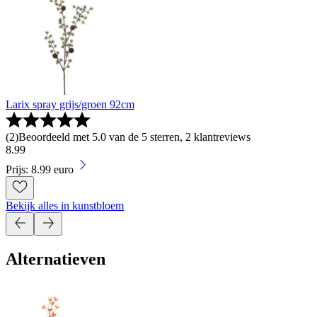
Larix spray grijs/groen 92cm
(
2
)
Beoordeeld met 5.0 van de 5 sterren, 2 klantreviews
8
.
99
Prijs: 8.99 euro
Bekijk alles in kunstbloem
Alternatieven