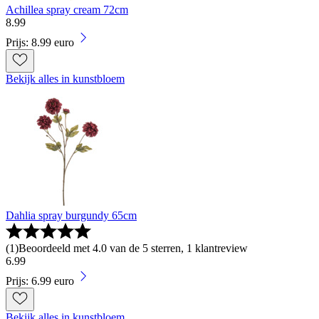
Achillea spray cream 72cm
8
.
99
Prijs: 8.99 euro
Bekijk alles in kunstbloem
Dahlia spray burgundy 65cm
(
1
)
Beoordeeld met 4.0 van de 5 sterren, 1 klantreview
6
.
99
Prijs: 6.99 euro
Bekijk alles in kunstbloem