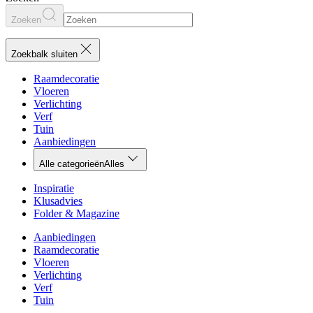
Zoeken
Zoekbalk sluiten
Raamdecoratie
Vloeren
Verlichting
Verf
Tuin
Aanbiedingen
Alle categorieën
Alles
Inspiratie
Klusadvies
Folder & Magazine
Aanbiedingen
Raamdecoratie
Vloeren
Verlichting
Verf
Tuin