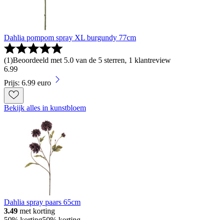
Dahlia pompom spray XL burgundy 77cm
(
1
)
Beoordeeld met 5.0 van de 5 sterren, 1 klantreview
6
.
99
Prijs: 6.99 euro
Bekijk alles in kunstbloem
Dahlia spray paars 65cm
3.49
met korting
50% korting
50% korting