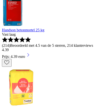
Handson betonmortel 25 kg
Vast laag
(
214
)
Beoordeeld met 4.5 van de 5 sterren, 214 klantreviews
4
.
39
Prijs: 4.39 euro