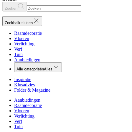
Zoeken
Zoekbalk sluiten
Raamdecoratie
Vloeren
Verlichting
Verf
Tuin
Aanbiedingen
Alle categorieën
Alles
Inspiratie
Klusadvies
Folder & Magazine
Aanbiedingen
Raamdecoratie
Vloeren
Verlichting
Verf
Tuin