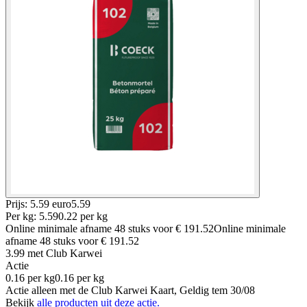
Prijs: 5.59 euro
5
.
59
Per
kg
:
5.59
0.22
per
kg
Online minimale afname
48
stuks voor
€ 191.52
Online minimale
afname
48
stuks voor
€ 191.52
3.99
met Club Karwei
Actie
0.16
per
kg
0.16
per
kg
Actie alleen met de Club Karwei Kaart, Geldig tem 30/08
Bekijk
alle producten uit deze actie.