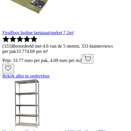
Firstfloor Isoline laminaat/parket 7,2m²
(
333
)
Beoordeeld met 4.6 van de 5 sterren, 333 klantreviews
per pak
33
.
77
4.69 per m²
Prijs: 33.77 euro per pak, 4.69 euro per m2
Bekijk alles in ondervloer