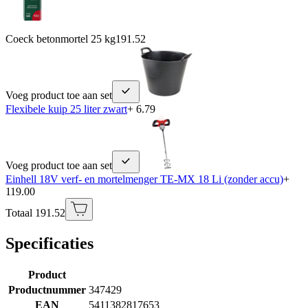
Coeck betonmortel 25 kg
191.52
Voeg product toe aan set
Flexibele kuip 25 liter zwart
+ 6.79
Voeg product toe aan set
Einhell 18V verf- en mortelmenger TE-MX 18 Li (zonder accu)
+
119.00
Totaal 191.52
Specificaties
Product
Productnummer
347429
EAN
5411382817653