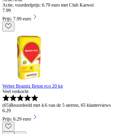
Actie, voordeelprijs: 6.79 euro met Club Karwei
7
.
99
Prijs: 7.99 euro
Weber Beamix Beton eco 20 kg
Veel verkocht
(
65
)
Beoordeeld met 4.6 van de 5 sterren, 65 klantreviews
6
.
29
Prijs: 6.29 euro