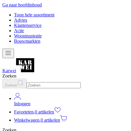
Ga naar hoofdinhoud
Toon hele assortiment
Advies
Klantenservice
Actie
Wooninspiratie
Bouwmarkten
Karwei
Zoeken
Zoeken
Inloggen
Favorieten
,
0 artikelen
Winkelwagen
,
0 artikelen
Zoeken