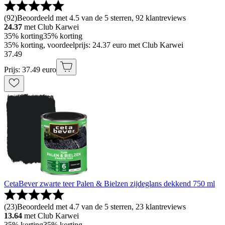
(
92
)
Beoordeeld met 4.5 van de 5 sterren, 92 klantreviews
24.37
met Club Karwei
35% korting
35% korting
35% korting, voordeelprijs: 24.37 euro met Club Karwei
37
.
49
Prijs: 37.49 euro
CetaBever zwarte teer Palen & Bielzen zijdeglans dekkend 750 ml
(
23
)
Beoordeeld met 4.7 van de 5 sterren, 23 klantreviews
13.64
met Club Karwei
35% korting
35% korting