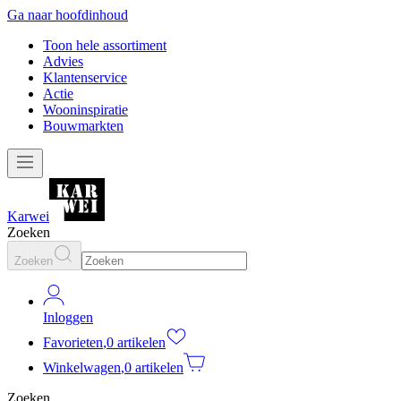
Ga naar hoofdinhoud
Toon hele assortiment
Advies
Klantenservice
Actie
Wooninspiratie
Bouwmarkten
Karwei
Zoeken
Zoeken
Inloggen
Favorieten
,
0 artikelen
Winkelwagen
,
0 artikelen
Zoeken