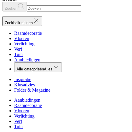
Zoeken
Zoekbalk sluiten
Raamdecoratie
Vloeren
Verlichting
Verf
Tuin
Aanbiedingen
Alle categorieën
Alles
Inspiratie
Klusadvies
Folder & Magazine
Aanbiedingen
Raamdecoratie
Vloeren
Verlichting
Verf
Tuin