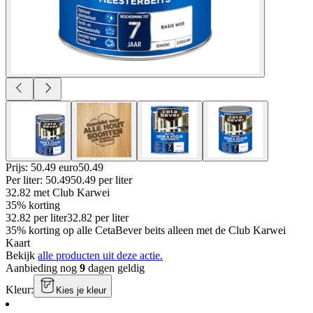
Prijs: 50.49 euro
50
.
49
Per
liter
:
50.49
50.49
per
liter
32.82
met Club Karwei
35% korting
32.82
per
liter
32.82
per
liter
35% korting op alle CetaBever beits alleen met de Club Karwei
Kaart
Bekijk
alle producten uit deze actie.
Aanbieding nog
9
dagen geldig
Kleur
:
Kies je kleur