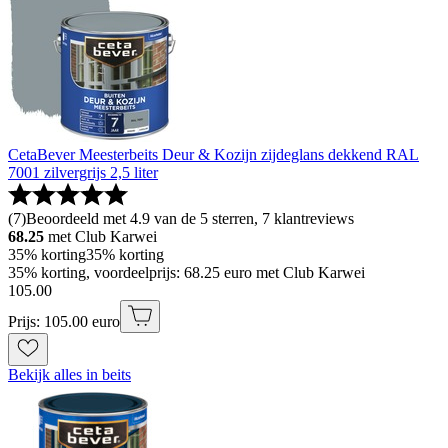
CetaBever Meesterbeits Deur & Kozijn zijdeglans dekkend RAL
7001 zilvergrijs 2,5 liter
(
7
)
Beoordeeld met 4.9 van de 5 sterren, 7 klantreviews
68.25
met Club Karwei
35% korting
35% korting
35% korting, voordeelprijs: 68.25 euro met Club Karwei
105
.
00
Prijs: 105.00 euro
Bekijk alles in beits