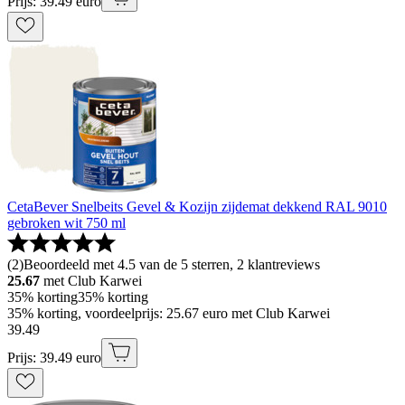
Prijs: 39.49 euro
CetaBever Snelbeits Gevel & Kozijn zijdemat dekkend RAL 9010
gebroken wit 750 ml
(
2
)
Beoordeeld met 4.5 van de 5 sterren, 2 klantreviews
25.67
met Club Karwei
35% korting
35% korting
35% korting, voordeelprijs: 25.67 euro met Club Karwei
39
.
49
Prijs: 39.49 euro