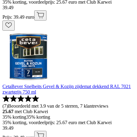
35% korting, voordeelprijs: 25.67 euro met Club Karwei
39
.
49
Prijs: 39.49 euro
CetaBever Snelbeits Gevel & Kozijn zijdemat dekkend RAL 7021
zwartgrijs 750 ml
(
7
)
Beoordeeld met 3.9 van de 5 sterren, 7 klantreviews
25.67
met Club Karwei
35% korting
35% korting
35% korting, voordeelprijs: 25.67 euro met Club Karwei
39
.
49