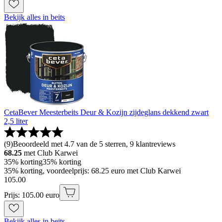
Bekijk alles in beits
CetaBever Meesterbeits Deur & Kozijn zijdeglans dekkend zwart
2,5 liter
(
9
)
Beoordeeld met 4.7 van de 5 sterren, 9 klantreviews
68.25
met Club Karwei
35% korting
35% korting
35% korting, voordeelprijs: 68.25 euro met Club Karwei
105
.
00
Prijs: 105.00 euro
Bekijk alles in beits