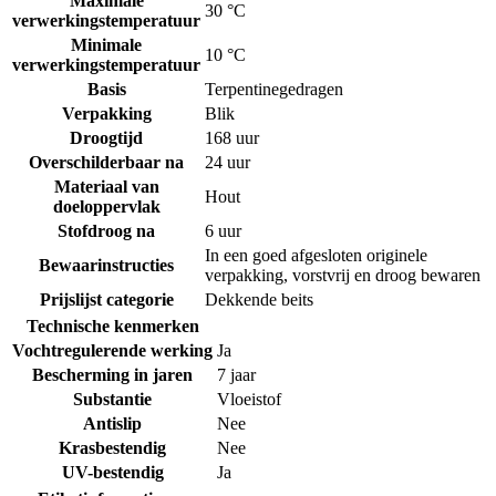
Maximale
30 °C
verwerkingstemperatuur
Minimale
10 °C
verwerkingstemperatuur
Basis
Terpentinegedragen
Verpakking
Blik
Droogtijd
168 uur
Overschilderbaar na
24 uur
Materiaal van
Hout
doeloppervlak
Stofdroog na
6 uur
In een goed afgesloten originele
Bewaarinstructies
verpakking, vorstvrij en droog bewaren
Prijslijst categorie
Dekkende beits
Technische kenmerken
Vochtregulerende werking
Ja
Bescherming in jaren
7 jaar
Substantie
Vloeistof
Antislip
Nee
Krasbestendig
Nee
UV-bestendig
Ja