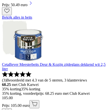
Prijs: 50.49 euro
Bekijk alles in beits
CetaBever Meesterbeits Deur & Kozijn zijdeglans dekkend wit 2,5
liter
(
3
)
Beoordeeld met 4.3 van de 5 sterren, 3 klantreviews
68.25
met Club Karwei
35% korting
35% korting
35% korting, voordeelprijs: 68.25 euro met Club Karwei
105
.
00
Prijs: 105.00 euro