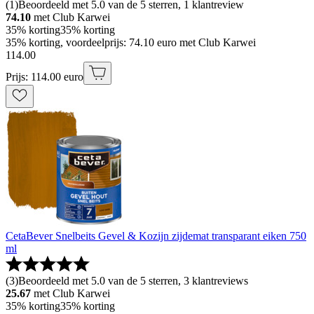
(
1
)
Beoordeeld met 5.0 van de 5 sterren, 1 klantreview
74.10
met Club Karwei
35% korting
35% korting
35% korting, voordeelprijs: 74.10 euro met Club Karwei
114
.
00
Prijs: 114.00 euro
CetaBever Snelbeits Gevel & Kozijn zijdemat transparant eiken 750
ml
(
3
)
Beoordeeld met 5.0 van de 5 sterren, 3 klantreviews
25.67
met Club Karwei
35% korting
35% korting