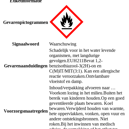
Etiketinformatie
Gevarenpictogrammen
Signaalwoord
Waarschuwing
Schadelijk voor in het water levende
organismen, met langdurige
gevolgen.
EUH211
Bevat 1,2-
Gevarenaanduidingen
benzisothiazool-3(2H)-on en
C(M)IT/MIT(3:1). Kan een allergische
reactie veroorzaken.
Ontvlambare
vloeistof en damp.
Inhoud/verpakking afvoeren naar …
Voorkom lozing in het milieu.
Buiten het
bereik van kinderen houden.
Op een goed
geventileerde plaats bewaren. Koel
bewaren.
Verwijderd houden van warmte,
Voorzorgsmaatregelen
hete oppervlakken, vonken, open vuur en
andere ontstekingsbronnen. Niet
roken.
Bij het inwinnen van medisch