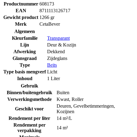
Productnummer
608173
EAN
8711113126717
Gewicht product
1266 gr
Merk
CetaBever
Algemeen
Kleurfamilie
Transparant
Lijn
Deur & Kozijn
Afwerking
Dekkend
Glansgraad
Zijdeglans
Type
Beits
Type basis mengverf
Licht
Inhoud
1 Liter
Gebruik
Binnen/buitengebruik
Buiten
Verwerkingsmethode
Kwast
,
Roller
Deuren
,
Gevelbetimmeringen
,
Geschikt voor
Kozijnen
Rendement per liter
14 m²/L
Rendement per
14 m²
verpakking