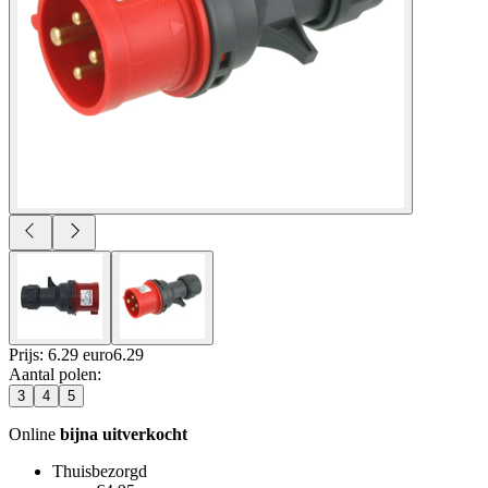
Prijs: 6.29 euro
6
.
29
Aantal polen
:
3
4
5
Online
bijna uitverkocht
Thuisbezorgd