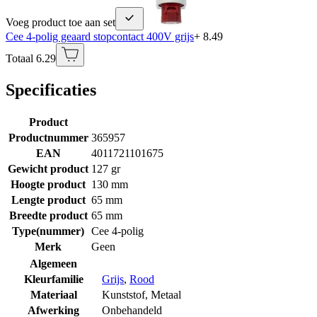
Voeg product toe aan set
Cee 4-polig geaard stopcontact 400V grijs
+ 8.49
Totaal 6.29
Specificaties
Product
Productnummer
365957
EAN
4011721101675
Gewicht product
127 gr
Hoogte product
130 mm
Lengte product
65 mm
Breedte product
65 mm
Type(nummer)
Cee 4-polig
Merk
Geen
Algemeen
Kleurfamilie
Grijs
,
Rood
Materiaal
Kunststof
,
Metaal
Afwerking
Onbehandeld