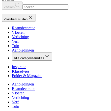
Zoeken
Zoekbalk sluiten
Raamdecoratie
Vloeren
Verlichting
Verf
Tuin
Aanbiedingen
Alle categorieën
Alles
Inspiratie
Klusadvies
Folder & Magazine
Aanbiedingen
Raamdecoratie
Vloeren
Verlichting
Verf
Tuin