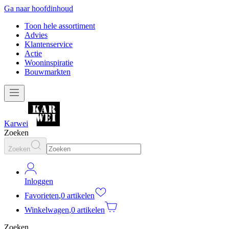
Ga naar hoofdinhoud
Toon hele assortiment
Advies
Klantenservice
Actie
Wooninspiratie
Bouwmarkten
Karwei
Zoeken
Zoeken
Inloggen
Favorieten
,
0 artikelen
Winkelwagen
,
0 artikelen
Zoeken