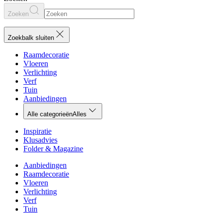
Zoeken
Zoekbalk sluiten
Raamdecoratie
Vloeren
Verlichting
Verf
Tuin
Aanbiedingen
Alle categorieën
Alles
Inspiratie
Klusadvies
Folder & Magazine
Aanbiedingen
Raamdecoratie
Vloeren
Verlichting
Verf
Tuin