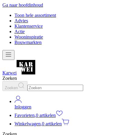
Ga naar hoofdinhoud
Toon hele assortiment
Advies
Klantenservice
Actie
Wooninspiratie
Bouwmarkten
Karwei
Zoeken
Zoeken
Inloggen
Favorieten
,
0 artikelen
Winkelwagen
,
0 artikelen
Zoeken