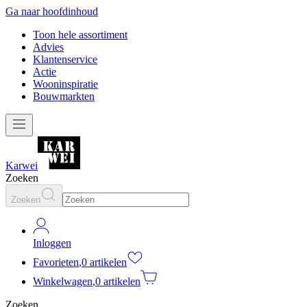
Ga naar hoofdinhoud
Toon hele assortiment
Advies
Klantenservice
Actie
Wooninspiratie
Bouwmarkten
Karwei
Zoeken
Zoeken
Inloggen
Favorieten
,
0 artikelen
Winkelwagen
,
0 artikelen
Zoeken