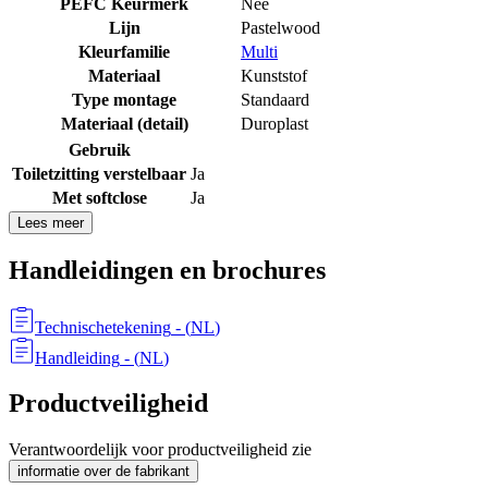
PEFC Keurmerk
Nee
Lijn
Pastelwood
Kleurfamilie
Multi
Materiaal
Kunststof
Type montage
Standaard
Materiaal (detail)
Duroplast
Gebruik
Toiletzitting verstelbaar
Ja
Met softclose
Ja
Lees meer
Handleidingen en brochures
Technischetekening
- (
NL
)
Handleiding
- (
NL
)
Productveiligheid
Verantwoordelijk voor productveiligheid zie
informatie over de fabrikant