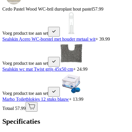
Cedo Pastel Wood WC-bril duroplast hout pastel
57.99
Voeg product toe aan set
Sealskin Acero WC-borstel met houder metaal wit
+ 39.99
Voeg product toe aan set
Sealskin wc mat Twist grijs 45x50 cm
+ 24.99
Voeg product toe aan set
Marho Toiletblokjes 12 stuks blauw
+ 13.99
Totaal 57.99
Specificaties