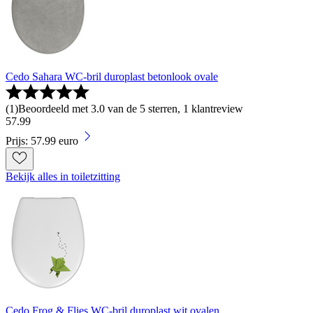
Cedo Sahara WC-bril duroplast betonlook ovale
(
1
)
Beoordeeld met 3.0 van de 5 sterren, 1 klantreview
57
.
99
Prijs: 57.99 euro
Bekijk alles in toiletzitting
Cedo Frog & Flies WC-bril duroplast wit ovalen