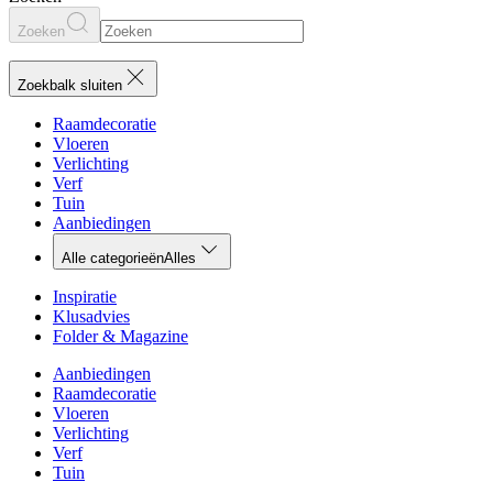
Zoeken
Zoekbalk sluiten
Raamdecoratie
Vloeren
Verlichting
Verf
Tuin
Aanbiedingen
Alle categorieën
Alles
Inspiratie
Klusadvies
Folder & Magazine
Aanbiedingen
Raamdecoratie
Vloeren
Verlichting
Verf
Tuin