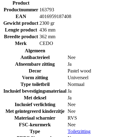
Product
Productnummer
163793
EAN
4016959187408
Gewicht product
2300 gr
Lengte product
436 mm
Breedte product
362 mm
Merk
CEDO
Algemeen
Antibacterieel
Nee
Afneembare zitting
Ja
Decor
Pastel wood
Vorm zitting
Universeel
Type toiletbril
Normaal
Inclusief bevestigingsmateriaal
Ja
Met deksel
Ja
Inclusief verlichting
Nee
Met geïntegreerd kinderzitje
Nee
Materiaal scharnier
RVS
FSC-keurmerk
Nee
Type
Toiletzitting