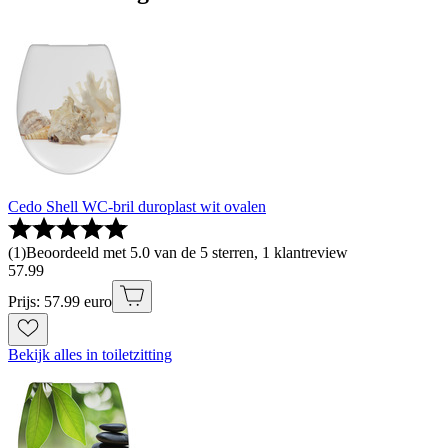
Cedo Shell WC-bril duroplast wit ovalen
(
1
)
Beoordeeld met 5.0 van de 5 sterren, 1 klantreview
57
.
99
Prijs: 57.99 euro
Bekijk alles in toiletzitting