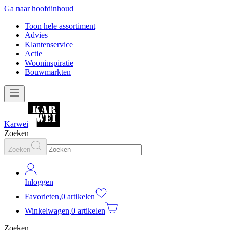
Ga naar hoofdinhoud
Toon hele assortiment
Advies
Klantenservice
Actie
Wooninspiratie
Bouwmarkten
Karwei
Zoeken
Zoeken
Inloggen
Favorieten
,
0 artikelen
Winkelwagen
,
0 artikelen
Zoeken