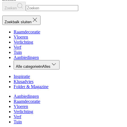
Zoeken
Zoekbalk sluiten
Raamdecoratie
Vloeren
Verlichting
Verf
Tuin
Aanbiedingen
Alle categorieën
Alles
Inspiratie
Klusadvies
Folder & Magazine
Aanbiedingen
Raamdecoratie
Vloeren
Verlichting
Verf
Tuin