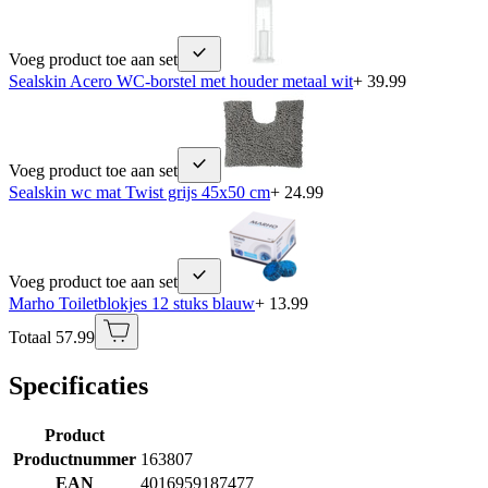
Voeg product toe aan set
Sealskin Acero WC-borstel met houder metaal wit
+ 39.99
Voeg product toe aan set
Sealskin wc mat Twist grijs 45x50 cm
+ 24.99
Voeg product toe aan set
Marho Toiletblokjes 12 stuks blauw
+ 13.99
Totaal 57.99
Specificaties
Product
Productnummer
163807
EAN
4016959187477