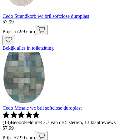
Cedo Strandkorb wc bril softclose duroplast
57
.
99
Prijs: 57.99 euro
Bekijk alles in toiletzitting
Cedo Mosaic wc bril softclose duroplast
(
13
)
Beoordeeld met 3.7 van de 5 sterren, 13 klantreviews
57
.
99
Prijs: 57.99 euro