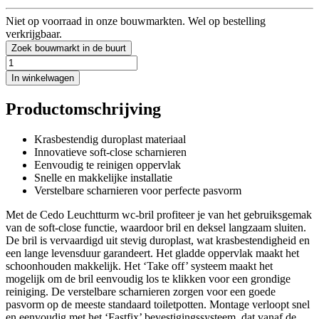
Niet op voorraad in onze bouwmarkten. Wel op bestelling
verkrijgbaar.
Zoek bouwmarkt in de buurt
In winkelwagen
Productomschrijving
Krasbestendig duroplast materiaal
Innovatieve soft-close scharnieren
Eenvoudig te reinigen oppervlak
Snelle en makkelijke installatie
Verstelbare scharnieren voor perfecte pasvorm
Met de Cedo Leuchtturm wc-bril profiteer je van het gebruiksgemak
van de soft-close functie, waardoor bril en deksel langzaam sluiten.
De bril is vervaardigd uit stevig duroplast, wat krasbestendigheid en
een lange levensduur garandeert. Het gladde oppervlak maakt het
schoonhouden makkelijk. Het ‘Take off’ systeem maakt het
mogelijk om de bril eenvoudig los te klikken voor een grondige
reiniging. De verstelbare scharnieren zorgen voor een goede
pasvorm op de meeste standaard toiletpotten. Montage verloopt snel
en eenvoudig met het ‘Fastfix’ bevestigingssysteem, dat vanaf de