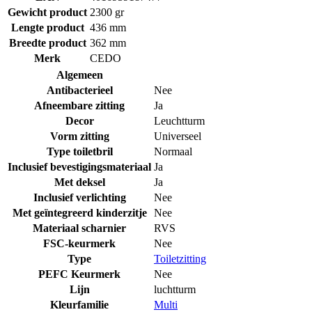
Gewicht product
2300 gr
Lengte product
436 mm
Breedte product
362 mm
Merk
CEDO
Algemeen
Antibacterieel
Nee
Afneembare zitting
Ja
Decor
Leuchtturm
Vorm zitting
Universeel
Type toiletbril
Normaal
Inclusief bevestigingsmateriaal
Ja
Met deksel
Ja
Inclusief verlichting
Nee
Met geïntegreerd kinderzitje
Nee
Materiaal scharnier
RVS
FSC-keurmerk
Nee
Type
Toiletzitting
PEFC Keurmerk
Nee
Lijn
luchtturm
Kleurfamilie
Multi