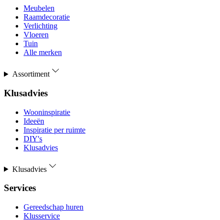
Meubelen
Raamdecoratie
Verlichting
Vloeren
Tuin
Alle merken
Assortiment
Klusadvies
Wooninspiratie
Ideeën
Inspiratie per ruimte
DIY's
Klusadvies
Klusadvies
Services
Gereedschap huren
Klusservice