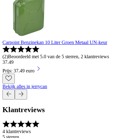
Carpoint Benzinekan 10 Liter Groen Metaal UN-keur
(
2
)
Beoordeeld met 5.0 van de 5 sterren, 2 klantreviews
37
.
49
Prijs: 37.49 euro
Bekijk alles in jerrycan
Klantreviews
4 klantreviews
5 sterren