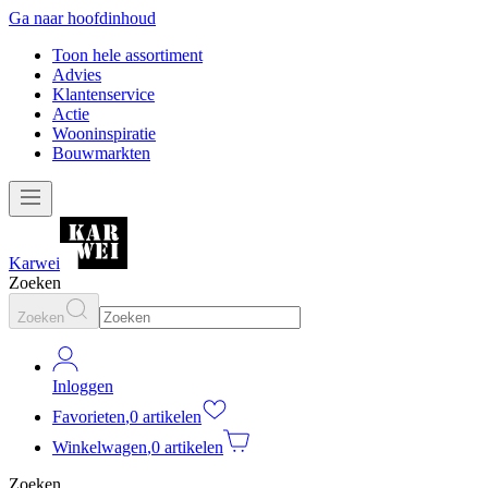
Ga naar hoofdinhoud
Toon hele assortiment
Advies
Klantenservice
Actie
Wooninspiratie
Bouwmarkten
Karwei
Zoeken
Zoeken
Inloggen
Favorieten
,
0 artikelen
Winkelwagen
,
0 artikelen
Zoeken