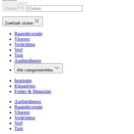
Zoeken
Zoekbalk sluiten
Raamdecoratie
Vloeren
Verlichting
Verf
Tuin
Aanbiedingen
Alle categorieën
Alles
Inspiratie
Klusadvies
Folder & Magazine
Aanbiedingen
Raamdecoratie
Vloeren
Verlichting
Verf
Tuin