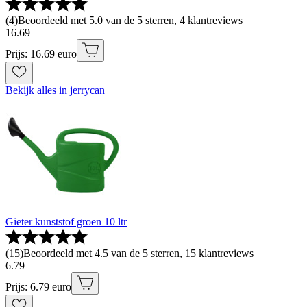
(
4
)
Beoordeeld met 5.0 van de 5 sterren, 4 klantreviews
16
.
69
Prijs: 16.69 euro
Bekijk alles in jerrycan
Gieter kunststof groen 10 ltr
(
15
)
Beoordeeld met 4.5 van de 5 sterren, 15 klantreviews
6
.
79
Prijs: 6.79 euro