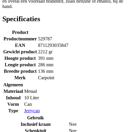
en overal een voorraad brandstof, zoals benzine of ethanol, bij de
hand.
Specificaties
Product
Productnummer
529787
EAN
8711293035847
Gewicht product
2212 gr
Hoogte product
391 mm
Lengte product
286 mm
Breedte product
136 mm
Merk
Carpoint
Algemeen
Materiaal
Metaal
Inhoud
10 Liter
Vorm
Can
Type
Jerrycan
Gebruik
Inclusief kraan
Nee
Schenktuit
Nee