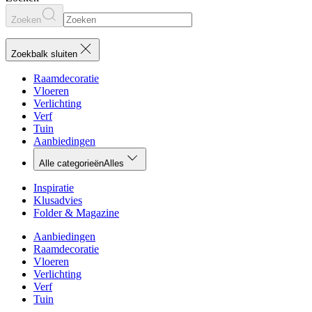
Zoeken
Zoekbalk sluiten
Raamdecoratie
Vloeren
Verlichting
Verf
Tuin
Aanbiedingen
Alle categorieën
Alles
Inspiratie
Klusadvies
Folder & Magazine
Aanbiedingen
Raamdecoratie
Vloeren
Verlichting
Verf
Tuin