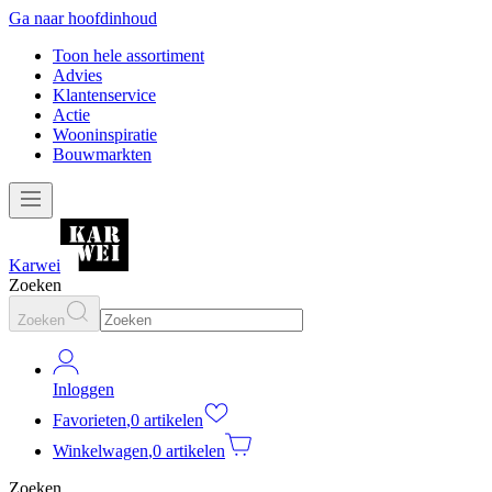
Ga naar hoofdinhoud
Toon hele assortiment
Advies
Klantenservice
Actie
Wooninspiratie
Bouwmarkten
Karwei
Zoeken
Zoeken
Inloggen
Favorieten
,
0 artikelen
Winkelwagen
,
0 artikelen
Zoeken