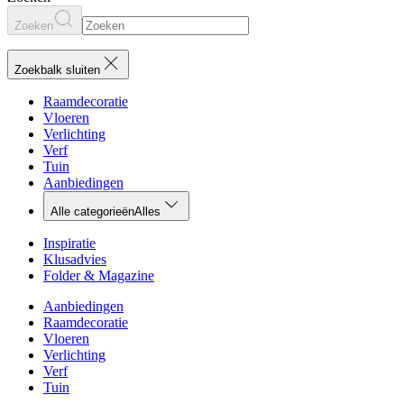
Zoeken
Zoekbalk sluiten
Raamdecoratie
Vloeren
Verlichting
Verf
Tuin
Aanbiedingen
Alle categorieën
Alles
Inspiratie
Klusadvies
Folder & Magazine
Aanbiedingen
Raamdecoratie
Vloeren
Verlichting
Verf
Tuin