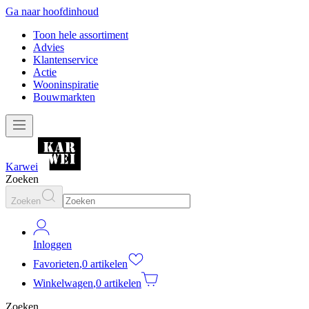
Ga naar hoofdinhoud
Toon hele assortiment
Advies
Klantenservice
Actie
Wooninspiratie
Bouwmarkten
Karwei
Zoeken
Zoeken
Inloggen
Favorieten
,
0 artikelen
Winkelwagen
,
0 artikelen
Zoeken