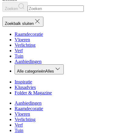
Zoeken
Zoekbalk sluiten
Raamdecoratie
Vloeren
Verlichting
Verf
Tuin
Aanbiedingen
Alle categorieën
Alles
Inspiratie
Klusadvies
Folder & Magazine
Aanbiedingen
Raamdecoratie
Vloeren
Verlichting
Verf
Tuin