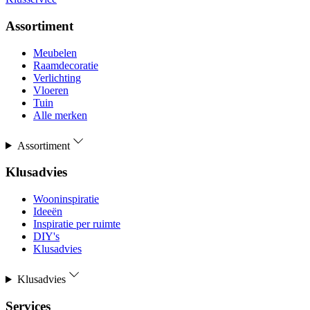
Assortiment
Meubelen
Raamdecoratie
Verlichting
Vloeren
Tuin
Alle merken
Assortiment
Klusadvies
Wooninspiratie
Ideeën
Inspiratie per ruimte
DIY's
Klusadvies
Klusadvies
Services