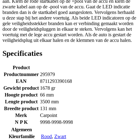
aan. Klem de rode startkabel op de +pool van de accu en klem de
zwarte kabel aan op de -pool van de accu. Gaat de LED indicatie
branden dan is de startkabel goed aangesloten. Vervolgens herhaald
u deze stap bij het andere voertuig. Als beide LED indicatoren op de
gele veiligheidsstekker branden kan er verbinding gemaakt worden
door de veiligheidspluggen in elkaar te steken. Vervolgens kan het
voertuig met de lege accu gestart worden. Als de auto is gestart de
veiligheidsplug uit elkaar halen en de klemmen van de accu halen.
Specificaties
Product
Productnummer
295979
EAN
8711293390168
Gewicht product
1678 gr
Hoogte product
66 mm
Lengte product
3500 mm
Breedte product
131 mm
Merk
Carpoint
N P K
9998-9998-9998
Algemeen
Kleurfamilie
Rood
,
Zwart