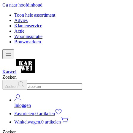
Ga naar hoofdinhoud
Toon hele assortiment
Advies
Klantenservice
Actie
Wooninspiratie
Bouwmarkten
Karwei
Zoeken
Zoeken
Inloggen
Favorieten
,
0 artikelen
Winkelwagen
,
0 artikelen
Zoeken