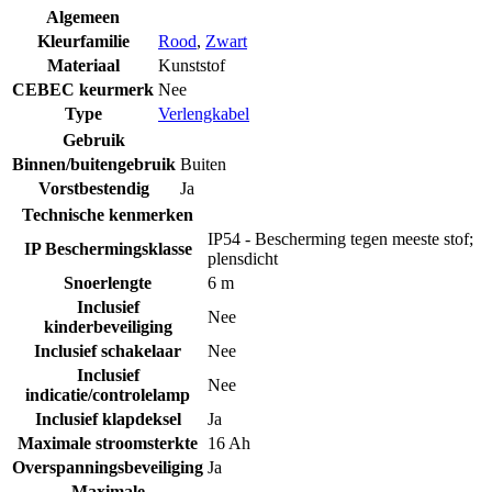
Algemeen
Kleurfamilie
Rood
,
Zwart
Materiaal
Kunststof
CEBEC keurmerk
Nee
Type
Verlengkabel
Gebruik
Binnen/buitengebruik
Buiten
Vorstbestendig
Ja
Technische kenmerken
IP54 - Bescherming tegen meeste stof;
IP Beschermingsklasse
plensdicht
Snoerlengte
6 m
Inclusief
Nee
kinderbeveiliging
Inclusief schakelaar
Nee
Inclusief
Nee
indicatie/controlelamp
Inclusief klapdeksel
Ja
Maximale stroomsterkte
16 Ah
Overspanningsbeveiliging
Ja
Maximale