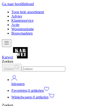
Ga naar hoofdinhoud
Toon hele assortiment
Advies
Klantenservice
Actie
Wooninspiratie
Bouwmarkten
Karwei
Zoeken
Zoeken
Inloggen
Favorieten
,
0 artikelen
Winkelwagen
,
0 artikelen
Zoeken