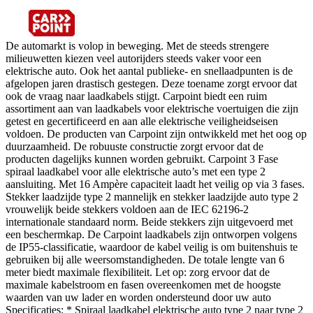
De automarkt is volop in beweging. Met de steeds strengere
milieuwetten kiezen veel autorijders steeds vaker voor een
elektrische auto. Ook het aantal publieke- en snellaadpunten is de
afgelopen jaren drastisch gestegen. Deze toename zorgt ervoor dat
ook de vraag naar laadkabels stijgt. Carpoint biedt een ruim
assortiment aan van laadkabels voor elektrische voertuigen die zijn
getest en gecertificeerd en aan alle elektrische veiligheidseisen
voldoen. De producten van Carpoint zijn ontwikkeld met het oog op
duurzaamheid. De robuuste constructie zorgt ervoor dat de
producten dagelijks kunnen worden gebruikt. Carpoint 3 Fase
spiraal laadkabel voor alle elektrische auto’s met een type 2
aansluiting. Met 16 Ampère capaciteit laadt het veilig op via 3 fases.
Stekker laadzijde type 2 mannelijk en stekker laadzijde auto type 2
vrouwelijk beide stekkers voldoen aan de IEC 62196-2
internationale standaard norm. Beide stekkers zijn uitgevoerd met
een beschermkap. De Carpoint laadkabels zijn ontworpen volgens
de IP55-classificatie, waardoor de kabel veilig is om buitenshuis te
gebruiken bij alle weersomstandigheden. De totale lengte van 6
meter biedt maximale flexibiliteit. Let op: zorg ervoor dat de
maximale kabelstroom en fasen overeenkomen met de hoogste
waarden van uw lader en worden ondersteund door uw auto
Specificaties: * Spiraal laadkabel elektrische auto type 2 naar type 2