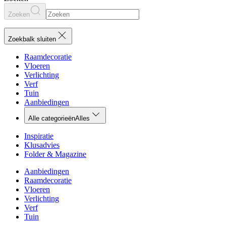
Zoeken
Zoekbalk sluiten
Raamdecoratie
Vloeren
Verlichting
Verf
Tuin
Aanbiedingen
Alle categorieën
Alles
Inspiratie
Klusadvies
Folder & Magazine
Aanbiedingen
Raamdecoratie
Vloeren
Verlichting
Verf
Tuin