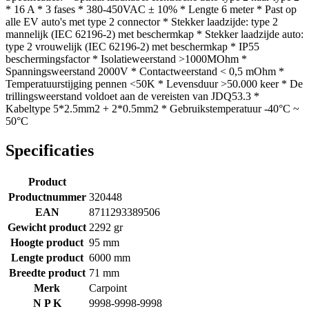
* 16 A * 3 fases * 380-450VAC ± 10% * Lengte 6 meter * Past op
alle EV auto's met type 2 connector * Stekker laadzijde: type 2
mannelijk (IEC 62196-2) met beschermkap * Stekker laadzijde auto:
type 2 vrouwelijk (IEC 62196-2) met beschermkap * IP55
beschermingsfactor * Isolatieweerstand >1000MOhm *
Spanningsweerstand 2000V * Contactweerstand < 0,5 mOhm *
Temperatuurstijging pennen <50K * Levensduur >50.000 keer * De
trillingsweerstand voldoet aan de vereisten van JDQ53.3 *
Kabeltype 5*2.5mm2 + 2*0.5mm2 * Gebruikstemperatuur -40°C ~
50°C
Specificaties
Product
Productnummer
320448
EAN
8711293389506
Gewicht product
2292 gr
Hoogte product
95 mm
Lengte product
6000 mm
Breedte product
71 mm
Merk
Carpoint
N P K
9998-9998-9998