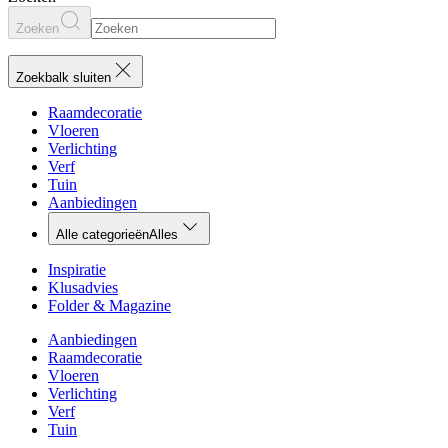
Zoeken
Zoekbalk sluiten
Raamdecoratie
Vloeren
Verlichting
Verf
Tuin
Aanbiedingen
Alle categorieën
Alles
Inspiratie
Klusadvies
Folder & Magazine
Aanbiedingen
Raamdecoratie
Vloeren
Verlichting
Verf
Tuin