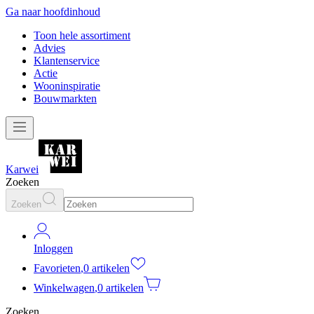
Ga naar hoofdinhoud
Toon hele assortiment
Advies
Klantenservice
Actie
Wooninspiratie
Bouwmarkten
Karwei
Zoeken
Zoeken
Inloggen
Favorieten
,
0 artikelen
Winkelwagen
,
0 artikelen
Zoeken