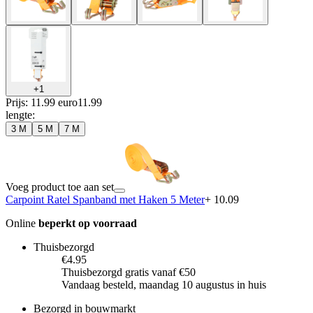
+
1
Prijs: 11.99 euro
11
.
99
lengte
:
3 M
5 M
7 M
Voeg product toe aan set
Carpoint Ratel Spanband met Haken 5 Meter
+ 10.09
Online
beperkt op voorraad
Thuisbezorgd
€4.95
Thuisbezorgd gratis vanaf €50
Vandaag besteld, maandag 10 augustus in huis
Bezorgd in bouwmarkt