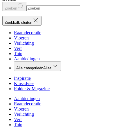
Zoeken
Zoekbalk sluiten
Raamdecoratie
Vloeren
Verlichting
Verf
Tuin
Aanbiedingen
Alle categorieën
Alles
Inspiratie
Klusadvies
Folder & Magazine
Aanbiedingen
Raamdecoratie
Vloeren
Verlichting
Verf
Tuin