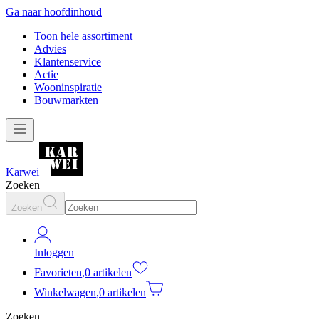
Ga naar hoofdinhoud
Toon hele assortiment
Advies
Klantenservice
Actie
Wooninspiratie
Bouwmarkten
Karwei
Zoeken
Zoeken
Inloggen
Favorieten
,
0 artikelen
Winkelwagen
,
0 artikelen
Zoeken