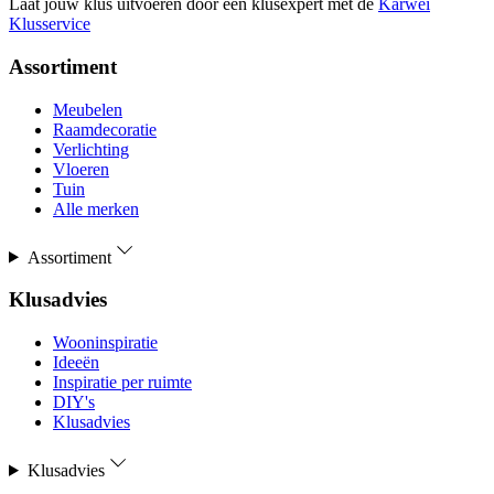
Laat jouw klus uitvoeren door een klusexpert met de
Karwei
Klusservice
Assortiment
Meubelen
Raamdecoratie
Verlichting
Vloeren
Tuin
Alle merken
Assortiment
Klusadvies
Wooninspiratie
Ideeën
Inspiratie per ruimte
DIY's
Klusadvies
Klusadvies