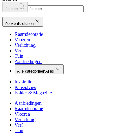
Zoeken
Zoekbalk sluiten
Raamdecoratie
Vloeren
Verlichting
Verf
Tuin
Aanbiedingen
Alle categorieën
Alles
Inspiratie
Klusadvies
Folder & Magazine
Aanbiedingen
Raamdecoratie
Vloeren
Verlichting
Verf
Tuin