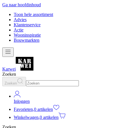
Ga naar hoofdinhoud
Toon hele assortiment
Advies
Klantenservice
Actie
Wooninspiratie
Bouwmarkten
Karwei
Zoeken
Zoeken
Inloggen
Favorieten
,
0 artikelen
Winkelwagen
,
0 artikelen
Zoeken