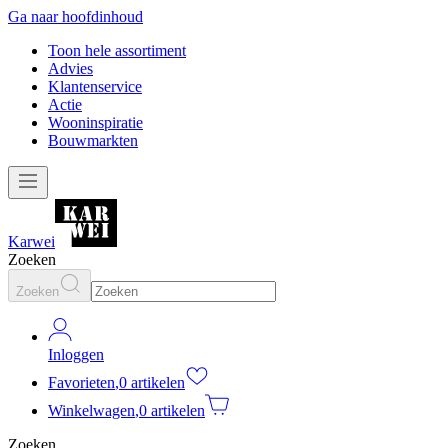
Ga naar hoofdinhoud
Toon hele assortiment
Advies
Klantenservice
Actie
Wooninspiratie
Bouwmarkten
Karwei
Zoeken
Zoeken
Inloggen
Favorieten
,
0 artikelen
Winkelwagen
,
0 artikelen
Zoeken