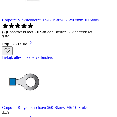
Carpoint Vlakstekkerhuls 542 Blauw 6.3x0.8mm 10 Stuks
(
2
)
Beoordeeld met 5.0 van de 5 sterren, 2 klantreviews
3
.
59
Prijs: 3.59 euro
Bekijk alles in kabelverbinders
Carpoint Ringkabelschoen 560 Blauw M6 10 Stuks
3
.
39