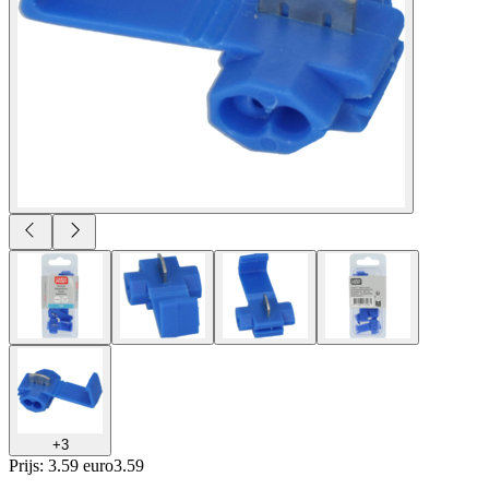
+
3
Prijs: 3.59 euro
3
.
59