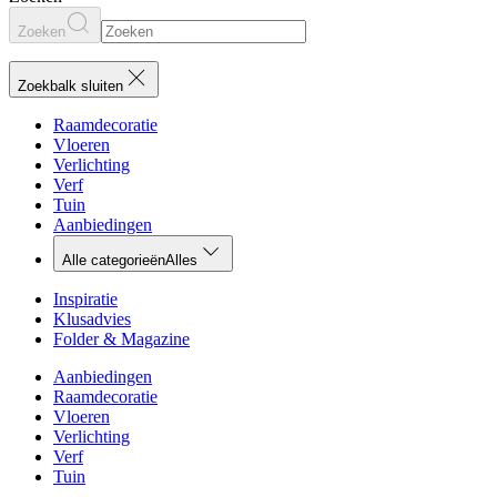
Zoeken
Zoekbalk sluiten
Raamdecoratie
Vloeren
Verlichting
Verf
Tuin
Aanbiedingen
Alle categorieën
Alles
Inspiratie
Klusadvies
Folder & Magazine
Aanbiedingen
Raamdecoratie
Vloeren
Verlichting
Verf
Tuin