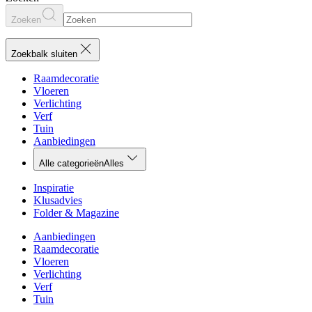
Zoeken
Zoekbalk sluiten
Raamdecoratie
Vloeren
Verlichting
Verf
Tuin
Aanbiedingen
Alle categorieën
Alles
Inspiratie
Klusadvies
Folder & Magazine
Aanbiedingen
Raamdecoratie
Vloeren
Verlichting
Verf
Tuin