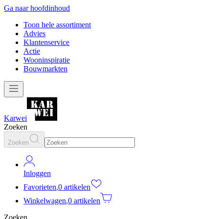
Ga naar hoofdinhoud
Toon hele assortiment
Advies
Klantenservice
Actie
Wooninspiratie
Bouwmarkten
Karwei
Zoeken
Zoeken
Inloggen
Favorieten
,
0 artikelen
Winkelwagen
,
0 artikelen
Zoeken