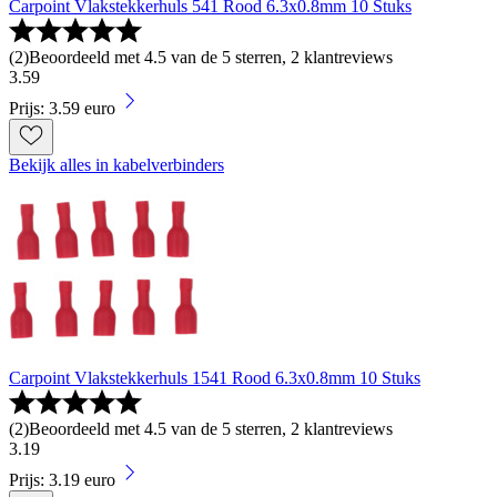
Carpoint Vlakstekkerhuls 541 Rood 6.3x0.8mm 10 Stuks
(
2
)
Beoordeeld met 4.5 van de 5 sterren, 2 klantreviews
3
.
59
Prijs: 3.59 euro
Bekijk alles in kabelverbinders
Carpoint Vlakstekkerhuls 1541 Rood 6.3x0.8mm 10 Stuks
(
2
)
Beoordeeld met 4.5 van de 5 sterren, 2 klantreviews
3
.
19
Prijs: 3.19 euro