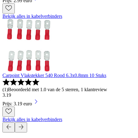
Prijs: 2.99 euro
Bekijk alles in kabelverbinders
Carpoint Vlakstekker 540 Rood 6.3x0.8mm 10 Stuks
(
1
)
Beoordeeld met 1.0 van de 5 sterren, 1 klantreview
3
.
19
Prijs: 3.19 euro
Bekijk alles in kabelverbinders