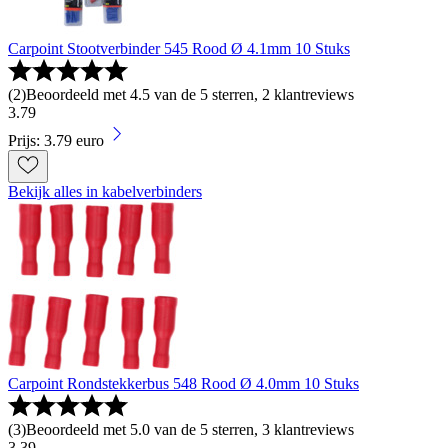
Carpoint Stootverbinder 545 Rood Ø 4.1mm 10 Stuks
(
2
)
Beoordeeld met 4.5 van de 5 sterren, 2 klantreviews
3
.
79
Prijs: 3.79 euro
Bekijk alles in kabelverbinders
Carpoint Rondstekkerbus 548 Rood Ø 4.0mm 10 Stuks
(
3
)
Beoordeeld met 5.0 van de 5 sterren, 3 klantreviews
3
.
39