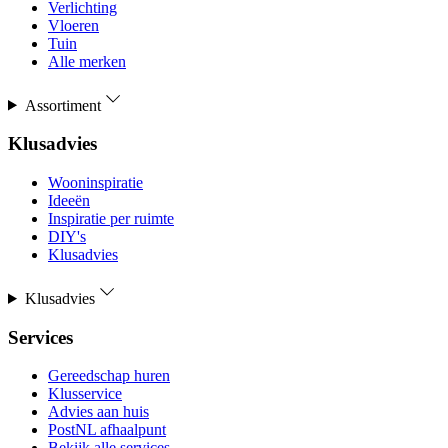
Verlichting
Vloeren
Tuin
Alle merken
Assortiment
Klusadvies
Wooninspiratie
Ideeën
Inspiratie per ruimte
DIY's
Klusadvies
Klusadvies
Services
Gereedschap huren
Klusservice
Advies aan huis
PostNL afhaalpunt
Bekijk alle services