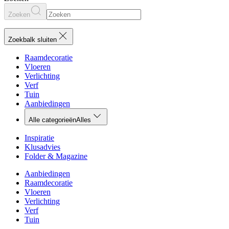
Zoeken
Zoekbalk sluiten
Raamdecoratie
Vloeren
Verlichting
Verf
Tuin
Aanbiedingen
Alle categorieën
Alles
Inspiratie
Klusadvies
Folder & Magazine
Aanbiedingen
Raamdecoratie
Vloeren
Verlichting
Verf
Tuin