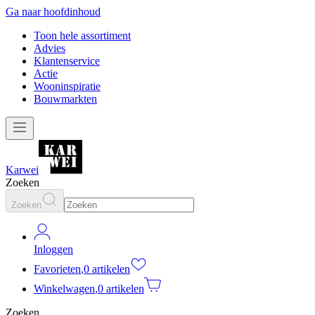
Ga naar hoofdinhoud
Toon hele assortiment
Advies
Klantenservice
Actie
Wooninspiratie
Bouwmarkten
Karwei
Zoeken
Zoeken
Inloggen
Favorieten
,
0 artikelen
Winkelwagen
,
0 artikelen
Zoeken