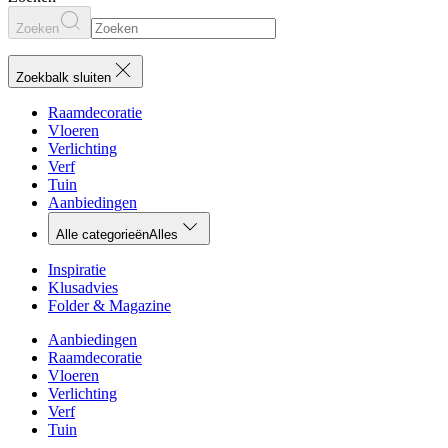
Zoeken
Zoekbalk sluiten
Raamdecoratie
Vloeren
Verlichting
Verf
Tuin
Aanbiedingen
Alle categorieën
Alles
Inspiratie
Klusadvies
Folder & Magazine
Aanbiedingen
Raamdecoratie
Vloeren
Verlichting
Verf
Tuin