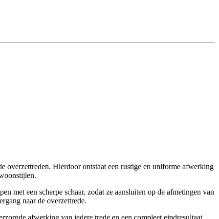
nde overzettreden. Hierdoor ontstaat een rustige en uniforme afwerking
woonstijlen.
pen met een scherpe schaar, zodat ze aansluiten op de afmetingen van
ergang naar de overzettrede.
verzorgde afwerking van iedere trede en een compleet eindresultaat