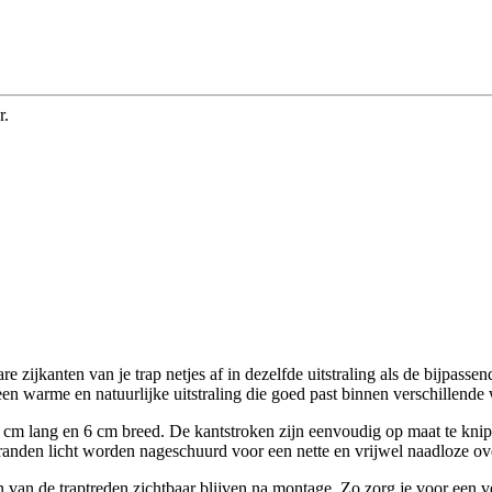
r.
 zijkanten van je trap netjes af in dezelfde uitstraling als de bijpasse
een warme en natuurlijke uitstraling die goed past binnen verschillende 
cm lang en 6 cm breed. De kantstroken zijn eenvoudig op maat te knip
randen licht worden nageschuurd voor een nette en vrijwel naadloze ov
ten van de traptreden zichtbaar blijven na montage. Zo zorg je voor een 