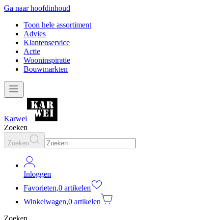
Ga naar hoofdinhoud
Toon hele assortiment
Advies
Klantenservice
Actie
Wooninspiratie
Bouwmarkten
Karwei
Zoeken
Zoeken
Inloggen
Favorieten
,
0 artikelen
Winkelwagen
,
0 artikelen
Zoeken